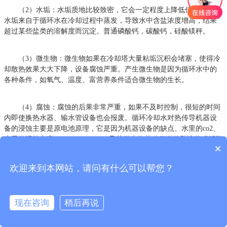
（2）水垢：水垢质地比较致密，它会一定程度上降低传热效率，
水垢来自于循环水在冷却过程中蒸发，导致水中含盐浓度增高，结果
超过某些盐类的溶解度而沉淀。普通磷酸钙，碳酸钙，硅酸镁秤。
（3）微生物：微生物如果在冷却塔大量粘垢沉积会堵塞，使得冷
却散热效果大大下降，设备腐蚀严重。产生微生物是因为循环水中的
各种条件，如氧气、温度、富营养条件适合微生物的生长。
（4）腐蚀：腐蚀的后果非常严重，如果不及时控制，很短的时间
内即使换热水器、输水管设备也会报废。循环冷却水对热传导机器设
备的浸蚀主要是原电池原理，它是因为机器设备的缺点、水里的co2、
水里的浸蚀电离（cl-、fe2、cu2）及其微生物菌种代谢的黏液的积垢引
×
发。
欢迎来到本网站，请问有什么可以帮您？
现在咨询
稍后再说