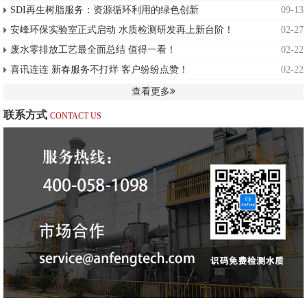
SDI再生树脂服务：资源循环利用的绿色创新
09-13
安峰环保实验室正式启动 水质检测研发再上新台阶！
02-27
废水零排放工艺最全面总结 值得一看！
02-22
喜讯连连 新春服务不打烊 客户纷纷点赞！
02-22
查看更多
联系方式
CONTACT US