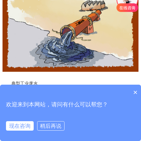
典型工业废水
×
以化工废水、造纸废水、印染废水、食品废水、选矿废水等几种
典型的高难度工业废水为例，简单介绍工业废水的特点及处理方法。
欢迎来到本网站，请问有什么可以帮您？
化工废水
现在咨询
稍后再说
来源：主要来自石油化学工业、煤炭化学工业、酸碱工业、化肥
工业、塑料工业、制药工业、染料工业、橡胶工业等排出的生产废