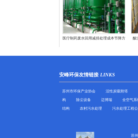
医疗制药废水回用减排处理成本节降方
酸
法
安峰环保友情链接
LINKS
苏州市环保产业协会
活性炭吸附塔
构
除尘设备
迈博瑞
全空气系
结构
农村污水处理
污水处理工程公
苏