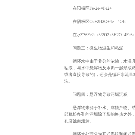
在阳极区Fe-2e-=Fe2+
在阴极区O2+2H2O+4e-=4OH-
在水中6Fe2++3/2O2+3H2O=4Fe3++
问题三：微生物滋生和粘泥
循环水中由于养分的浓缩，水温升高
粘液，与水中悬浮物及水垢一起形成粘
或者直接导致的)，还会是循环水流量
洗。
问题四：悬浮物导致污垢沉积
悬浮物来源于补水、腐蚀产物、结垢
部疏松多孔的污垢除了影响换热之外
孔腐蚀而泄漏。
循环水处理分为开式系统和闭式系统