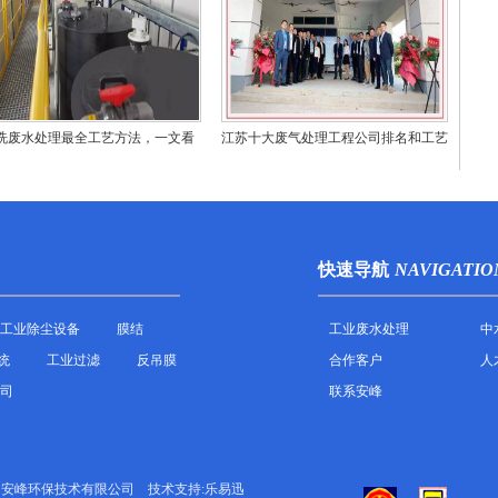
洗废水处理最全工艺方法，一文看
江苏十大废气处理工程公司排名和工艺
懂！
技术对比
快速导航
NAVIGATIO
工业除尘设备
膜结
工业废水处理
中
统
工业过滤
反吊膜
合作客户
人
司
联系安峰
州安峰环保技术有限公司
技术支持:乐易迅