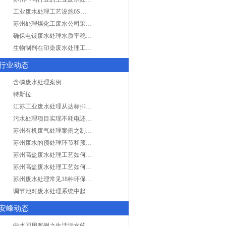
工业废水处理工艺设施6S现场管理
苏州处理煤化工废水公司采用哪些工艺方法?
确保电镀废水处理水质平稳因素有哪些？
生物制剂在印染废水处理工艺技术中效果如何？
行业动态
含磷废水处理案例
特斯拉
江苏工业废水处理从达标排放到零排放
污水处理项目实现不耗电还省电的技术革新
苏州有机废气处理案例之制药类企业处理工艺
苏州废水的预处理环节和预计达到目的
苏州高盐废水处理工艺如何实现行业升级
苏州高盐废水处理工艺如何实现行业升级
苏州废水处理常见18种环保术语，秒懂！
调节池对废水处理系统中起到怎样的作用？
安峰动态
中水回用案例之生活污水的二次处理利用