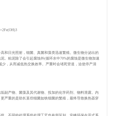
2Fe(OH)3
和日光照射，细菌、真菌和藻类迅速繁殖。微生物分泌出的
泥。粘泥除了会引起腐蚀外(循环水中70%的腐蚀是微生物加速
减少，从而减低热交换效率。严重时会堵死管道，迫使停产清
副产物、菌藻及其代谢物、投加的化学药剂、物料泄露。内
，更严重的是助长某些细菌如铁细菌的繁殖，最终导致换热器穿
，不同的处理系统处理工艺也有所区别。安峰环保在开式系