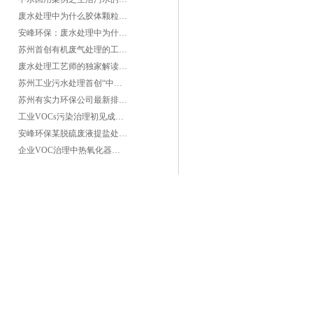
废水处理中为什么胶体颗粒不易自然沉降?
安峰环保：废水处理中为什么胶体颗粒不易自然沉降?
苏州首创有机废气处理的工艺测试
废水处理工艺师的独家解读废水处理知识
苏州工业污水处理首创“中水”回用经济
苏州有实力环保公司最新排名/知名环保公司有哪些?
工业VOCs污染治理初见成效：地球比20年前更绿
安峰环保某脱硫废液提盐处理项目验收成功
企业VOC治理中热氧化器如何安全运行？