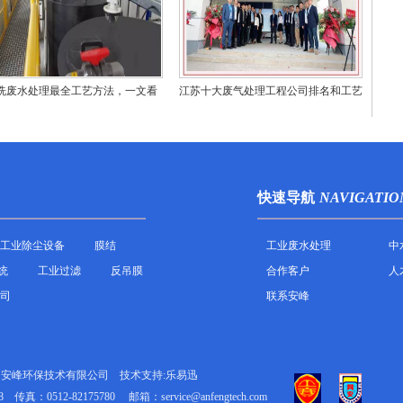
洗废水处理最全工艺方法，一文看
江苏十大废气处理工程公司排名和工艺
懂！
技术对比
快速导航
NAVIGATIO
工业除尘设备
膜结
工业废水处理
中
统
工业过滤
反吊膜
合作客户
人
司
联系安峰
州安峰环保技术有限公司
技术支持:乐易迅
8
传真：0512-82175780
邮箱：service@anfengtech.com