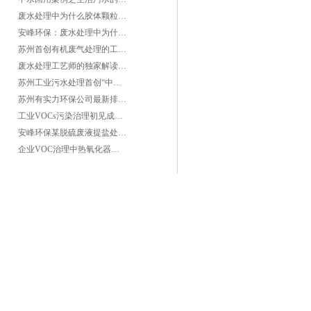
废水处理中为什么胶体颗粒不易自然沉降?
安峰环保：废水处理中为什么胶体颗粒不易自然沉降?
苏州首创有机废气处理的工艺测试
废水处理工艺师的独家解读废水处理知识
苏州工业污水处理首创“中水”回用经济
苏州有实力环保公司最新排名/知名环保公司有哪些?
工业VOCs污染治理初见成效：地球比20年前更绿
安峰环保某脱硫废液提盐处理项目验收成功
企业VOC治理中热氧化器如何安全运行？