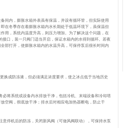
间内，膨胀水箱外表虽有保温，并设有循环管，但实际使用
，即在冬季存在着膨胀水箱内水长期处于低温环境下，虽保温但
胀作用，系统内温度升高，则压力增加。为了解决这个问题，在
0的接口，装一只阀门适当开启，保证水箱内的水得到循环。若夜
阀全部打开，使膨胀水箱内的水温升高，可保停泵后很长时间内
更换成防冻液，但必须满足浓度要求，使之冰点低于当地历史
必将系统或设备内水排放干净，包括冷机、末端设备和冷却塔
开放空阀，彻底放干净；排水后对相应电加热器断电，防止干
意停机后的防冻，关闭新风阀（可做风阀联动），可保持水泵