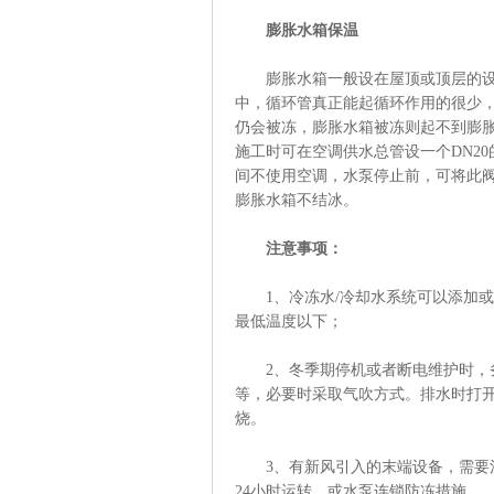
膨胀水箱保温
膨胀水箱一般设在屋顶或顶层的设备
中，循环管真正能起循环作用的很少
仍会被冻，膨胀水箱被冻则起不到膨
施工时可在空调供水总管设一个DN2
间不使用空调，水泵停止前，可将此
膨胀水箱不结冰。
注意事项：
1、冷冻水/冷却水系统可以添加或
最低温度以下；
2、冬季期停机或者断电维护时，务
等，必要时采取气吹方式。排水时打
烧。
3、有新风引入的末端设备，需要注
24小时运转，或水泵连锁防冻措施。