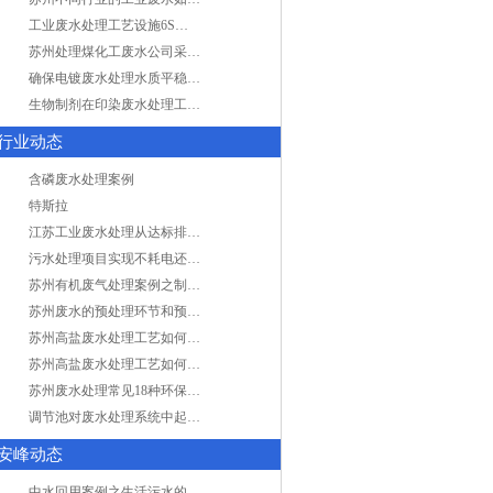
工业废水处理工艺设施6S现场管理
苏州处理煤化工废水公司采用哪些工艺方法?
确保电镀废水处理水质平稳因素有哪些？
生物制剂在印染废水处理工艺技术中效果如何？
行业动态
含磷废水处理案例
特斯拉
江苏工业废水处理从达标排放到零排放
污水处理项目实现不耗电还省电的技术革新
苏州有机废气处理案例之制药类企业处理工艺
苏州废水的预处理环节和预计达到目的
苏州高盐废水处理工艺如何实现行业升级
苏州高盐废水处理工艺如何实现行业升级
苏州废水处理常见18种环保术语，秒懂！
调节池对废水处理系统中起到怎样的作用？
安峰动态
中水回用案例之生活污水的二次处理利用