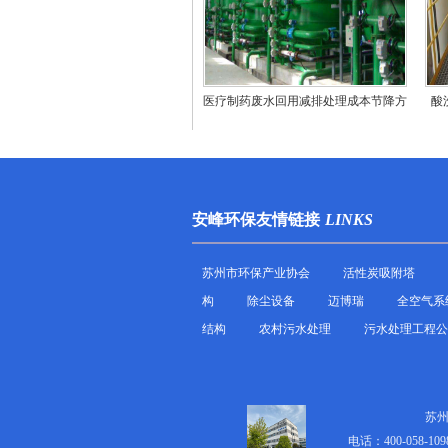
医疗制药废水回用减排处理成本节降方
酸
法
安峰环保友情链接
LINKS
苏州市环保产业协会
活性炭吸附塔
构
除尘设备
迈博瑞
全空气系
结构
农村污水处理
污水处理工程公
苏
电话：400-058-109