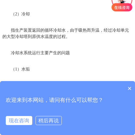
（2）冷却
指生产装置返回的循环冷却水，由于吸热而升温，经过冷却单元
的大型冷却塔到原供水温度的过程。
冷却水系统运行主要产生的问题
（1）水垢
（2）污垢
×
欢迎来到本网站，请问有什么可以帮您？
（3）腐蚀
（4）微生物粘泥
现在咨询
稍后再说
我们在循环冷却水运行中需要时刻关注水质的变化，对水质管理