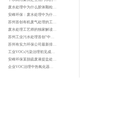
废水处理中为什么胶体颗粒不易自然沉降?
安峰环保：废水处理中为什么胶体颗粒不易自然沉降?
苏州首创有机废气处理的工艺测试
废水处理工艺师的独家解读废水处理知识
苏州工业污水处理首创“中水”回用经济
苏州有实力环保公司最新排名/知名环保公司有哪些?
工业VOCs污染治理初见成效：地球比20年前更绿
安峰环保某脱硫废液提盐处理项目验收成功
企业VOC治理中热氧化器如何安全运行？