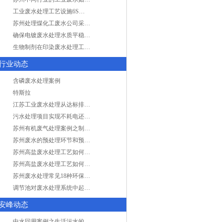
工业废水处理工艺设施6S现场管理
苏州处理煤化工废水公司采用哪些工艺方法?
确保电镀废水处理水质平稳因素有哪些？
生物制剂在印染废水处理工艺技术中效果如何？
行业动态
含磷废水处理案例
特斯拉
江苏工业废水处理从达标排放到零排放
污水处理项目实现不耗电还省电的技术革新
苏州有机废气处理案例之制药类企业处理工艺
苏州废水的预处理环节和预计达到目的
苏州高盐废水处理工艺如何实现行业升级
苏州高盐废水处理工艺如何实现行业升级
苏州废水处理常见18种环保术语，秒懂！
调节池对废水处理系统中起到怎样的作用？
安峰动态
中水回用案例之生活污水的二次处理利用