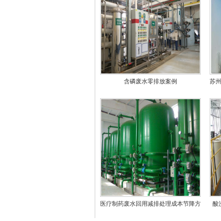
含磷废水零排放案例
苏
医疗制药废水回用减排处理成本节降方
酸
法