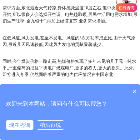
需求方面,东北最近天气转凉,身体感觉温度10度左右,但中央供暖和还没
开始,所以很多人会选择开空调、电热毯取暖,居民生活用电需求增加;最
初生产旺季“金九银十”,再加上经济复苏,业务需求增加。
在低风速,风力发电,甚至不发电。风速的3次方功率成正比,由于天气原
因,最近几天风速较低,因此风力发电的贡献显著减少。
同时,今年煤炭价格一路走高,热煤价格实现了多年未见的几千元一吨水
平,严重偏离的损益平衡电厂燃煤电厂,更多的权力,更大的损失。此外,
即将进入冬季,仍然面临着严重的电力供应情况在中国东北。
×
欢迎来到本网站，请问有什么可以帮您？
现在咨询
稍后再说