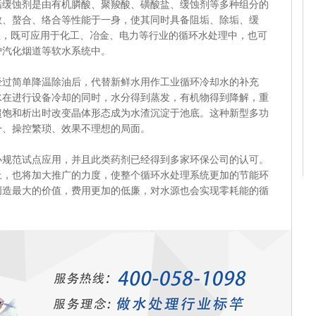
蚀剂是由有机膦酸、聚羧酸、磺酸盐、缓蚀剂等多种组分的
散、螯合、络合等性能于一身，使其同时具备阻垢、除垢、缓
性，既可应用于化工、冶金、电力等行业的循环水处理中，也可
炉汽化烟道等软水系统中。
简单降温除油后，代替新鲜水用作工业循环冷却水的补充
水在进行设备冷却的同时，水分得到蒸发，有机物得到降解，重
超饱和析出时改变晶体形态成为水渣沉淀于池底。这种新型多功
一、操控繁琐、效果不理想的局面。
范试点应用，并且此类药剂已经得到多家环保公司的认可。
上，也将加大推广的力度，使整个循环水处理系统更加的节能环
创造最大的价值，费用更加的低廉，对水源也会实现零耗能的循