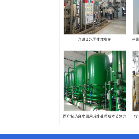
含磷废水零排放案例
苏
医疗制药废水回用减排处理成本节降方
酸
法