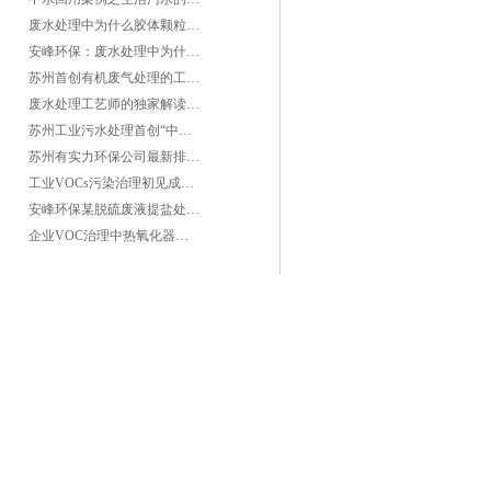
废水处理中为什么胶体颗粒不易自然沉降?
安峰环保：废水处理中为什么胶体颗粒不易自然沉降?
苏州首创有机废气处理的工艺测试
废水处理工艺师的独家解读废水处理知识
苏州工业污水处理首创“中水”回用经济
苏州有实力环保公司最新排名/知名环保公司有哪些?
工业VOCs污染治理初见成效：地球比20年前更绿
安峰环保某脱硫废液提盐处理项目验收成功
企业VOC治理中热氧化器如何安全运行？