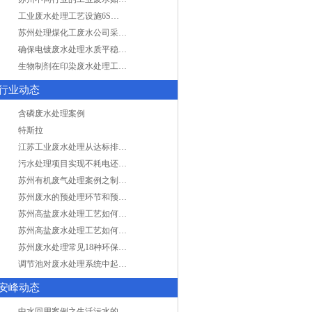
工业废水处理工艺设施6S现场管理
苏州处理煤化工废水公司采用哪些工艺方法?
确保电镀废水处理水质平稳因素有哪些？
生物制剂在印染废水处理工艺技术中效果如何？
行业动态
含磷废水处理案例
特斯拉
江苏工业废水处理从达标排放到零排放
污水处理项目实现不耗电还省电的技术革新
苏州有机废气处理案例之制药类企业处理工艺
苏州废水的预处理环节和预计达到目的
苏州高盐废水处理工艺如何实现行业升级
苏州高盐废水处理工艺如何实现行业升级
苏州废水处理常见18种环保术语，秒懂！
调节池对废水处理系统中起到怎样的作用？
安峰动态
中水回用案例之生活污水的二次处理利用