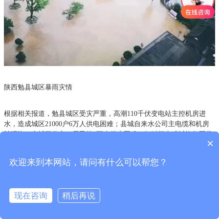
陕西勉县城区暴雨灾情
根据相关报道，勉县城区受灾严重，高潮110千伏变电站主控机房进
水，造成城区21000户6万人供电困难；县城自来水公司主电缆和机房
被浸泡，全城三分之二居民约6万人供水困难，短时间内难以恢复正常
×
生产；汉惠渠北干渠西寨段决口15米，水流经农田进入城区，加之城
区本身遭受特大暴雨，城区6条主干道积水严重，最深达60厘米左右，
欢迎来到本网站，请问有什么可以帮您？
千余辆汽车被淹。
近年来，各种恶劣天气和灾殃层出不穷，严重危害到人们的日常生活
现在咨询
稍后再说
和生命。那么，面对这些恶劣天气时，我们应该做好哪些预防措施和
准备，才能将伤害减少到最低呢？今天安峰环保小编想和大家分享的