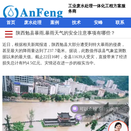
工业废水处理一体化工程方案服
务商
首页
废水处理
案例
技术
安峰
联系
陕西勉县暴雨,暴雨天气的安全注意事项有哪些？
近日，根据相关新闻报道，陕西勉县大部分遭受到特大暴雨的侵袭，
甚至最大的降雨量达到了237.7毫米。据说，此数值伟该县气象监测数
据以来的最大值。截止22日16时，全县11639人受灾，直接带来了经济
损失总计有约4.5亿元。灾情还在进一步的核实当中。
可以介绍下你们的产品么？
你们是怎么收费的呢？