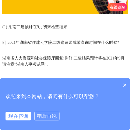
(1):湖南二建预计在9月初来检查结果
问:2021年湖南省住建云学院二级建造师成绩查询时间在什么时候?
湖南省人力资源和社会保障厅回复:你好,二建结果预计将在2021年9月,
请注意“湖南人事考试网”。
(2):湖南二建初始登记证转移到多久?
×
欢迎来到本网站，请问有什么可以帮您？
2020年6月9日湖南二建证书已经开始发放,证书,可以得到,也可以选择邮
件。二建获得资格证书后,申请注册,所以,二级建造师转移到初始注册需
要的时间一般多久?初始登记个人进步的构造函数可以在哪个网站?
现在咨询
稍后再说
湖南省人力资源和社会保障厅的回答是: