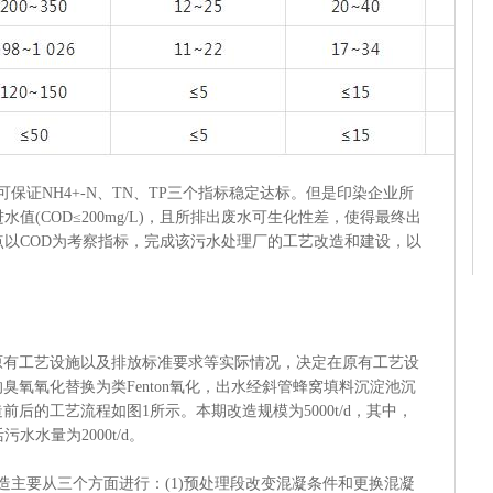
证NH4+-N、TN、TP三个指标稳定达标。但是印染企业所
值(COD≤200mg/L)，且所排出废水可生化性差，使得最终出
点以COD为考察指标，完成该污水处理厂的工艺改造和建设，以
工艺设施以及排放标准要求等实际情况，决定在原有工艺设
氧氧化替换为类Fenton氧化，出水经斜管蜂窝填料沉淀池沉
后的工艺流程如图1所示。本期改造规模为5000t/d，其中，
污水水量为2000t/d。
主要从三个方面进行：(1)预处理段改变混凝条件和更换混凝