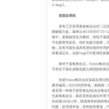
2~4mg/L。
深度处理段
原有工艺采用臭氧氧化法对二沉池不
降解能力低，最终出水COD为97.55~12
液中，臭氧能优先与烯烃、供电子基团
子化胺类等反应，但矿化能力较差，
物，且有可能生成具有潜在致癌作用的醛
加量成正比，去除1mgCOD需消耗臭
相对于臭氧氧化法，Fenton氧化
子存在下能生成氧化能力很强的羟基自由
但是Fenton氧化法在实际应用过程
要求偏高；H2O2利用率低，易残留
者采用一种基于新型氧化剂(由过氧化氢
代臭氧氧化法，能在亚铁盐催化作用下
自由基(SO42-)等，快速将有机物
问题，处理成本低，亚铁投加量低，污泥