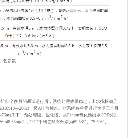
工艺参数
经过3个多月的调试运行后，系统处理效果稳定，出水指标满足
18918—2002)一级A排放标准。对系统各单元进行为期三个月
476mg/L下，预处理段、生化段、类Fenton氧化池出水COD分别
3、21.66~48.35mg/L，COD平均去除率分别为69.53%、75.50%、