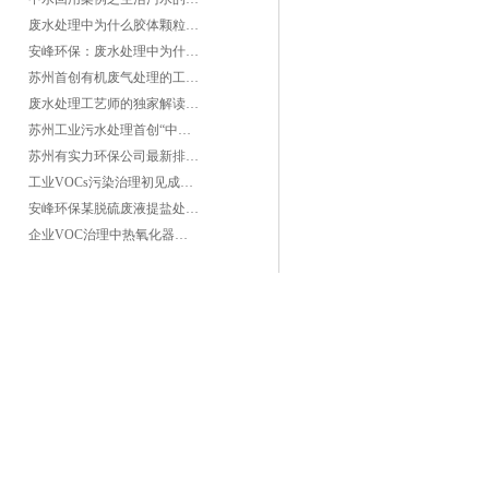
废水处理中为什么胶体颗粒不易自然沉降?
安峰环保：废水处理中为什么胶体颗粒不易自然沉降?
苏州首创有机废气处理的工艺测试
废水处理工艺师的独家解读废水处理知识
苏州工业污水处理首创“中水”回用经济
苏州有实力环保公司最新排名/知名环保公司有哪些?
工业VOCs污染治理初见成效：地球比20年前更绿
安峰环保某脱硫废液提盐处理项目验收成功
企业VOC治理中热氧化器如何安全运行？