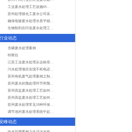
工业废水处理工艺设施6S现场管理
苏州处理煤化工废水公司采用哪些工艺方法?
确保电镀废水处理水质平稳因素有哪些？
生物制剂在印染废水处理工艺技术中效果如何？
行业动态
含磷废水处理案例
特斯拉
江苏工业废水处理从达标排放到零排放
污水处理项目实现不耗电还省电的技术革新
苏州有机废气处理案例之制药类企业处理工艺
苏州废水的预处理环节和预计达到目的
苏州高盐废水处理工艺如何实现行业升级
苏州高盐废水处理工艺如何实现行业升级
苏州废水处理常见18种环保术语，秒懂！
调节池对废水处理系统中起到怎样的作用？
安峰动态
中水回用案例之生活污水的二次处理利用