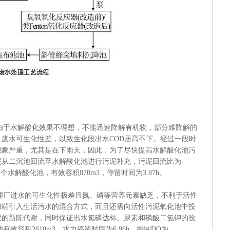
由于水解酸化效果不理想，不能迅速降解有机物，部分难降解的
废水可生化性差，以致生化段出水COD居高不下。经过一段时
现象严重，尤其是在下雨天，因此，为了尽快提高水解酸化池污
泥从二沉池回流至水解酸化池进行污泥补充，污泥回流比为
水解酸化池，有效容积870m3，停留时间为3.87h。
理厂进水的可生化性极差且氮、磷等营养元素缺乏，不利于活性
前端引入生活污水的混合方式，而且还需向活性污泥氧化池中投
泥的新陈代谢，同时保证出水氮磷达标。尿素和磷酸二氢钾的投
池有效容积2610m3，水力停留时间为6.96h，控制DO为