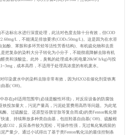
达标出水进行深度处理，此法对色度去除十分有效，但COD
2.60mg/L，不能满足排放要求(COD≤50mg/L)。这是因为在水溶
(如酚、苯胺和多环芳烃等活性芳香结构)、有机硫化物和去质
只是把复杂的染料大分子转化为小分子，不能彻底降解去除有机
类和溴酸盐。此外，臭氧的处理成本(耗电量20kW˙h/kg)与投
氧1~3mg，成本高昂，不适用于处理高浓度的有机废水。
法对印染废水中的染料去除非常有效，因为H2O2在催化剂亚铁离
基(˙OH)。
中存在pH适用范围窄(必须是酸性环境)，对反应设备的防腐蚀
；亚铁投加量大，污泥产量高，污泥处置费用高昂等问题。为此笔
酶、过硫酸盐、还原型谷胱甘肽等复合而成)的类Fenton氧化替
快速、持续释放多种类自由基，包括羟基自由基(˙OH)、硫酸根
质氧化成CO2，反应条件较为宽松，可操作性强，无过氧化氢残留的
产量少。通过小试得出了基于类Fenton氧化法的最佳控制条