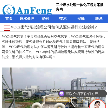
工业废水处理一体化工程方案服
务商
首页
废水处理
案例
技术
安峰
联系
VOCs废气污染治理公司如何从源头进行方法控制？
VOCs废气污染主要是有机化合物对空气污染，VOCs废气挥发性较强，
气味比较强烈，
废气处理公司
对
此类废气主流采用吸附法、焚烧法
等。VOCs废气治理方法如何从源头进行控制？是考核一家废气治理公
司最关键的技术工艺。VOCs单纯的后期治理无法实现可持续性的污染
防控，那么源头控制方法有哪些呢？
可以介绍下你们的产品么？