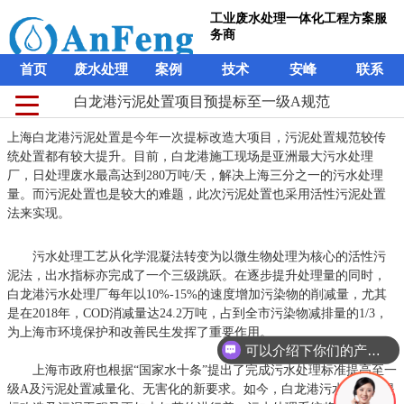
工业废水处理一体化工程方案服
务商
首页
废水处理
案例
技术
安峰
联系
白龙港污泥处置项目预提标至一级A规范
上海白龙港污泥处置是今年一次提标改造大项目，污泥处置规范较传
统处置都有较大提升。目前，白龙港施工现场是亚洲最大污水处理
厂，日处理废水最高达到280万吨/天，解决上海三分之一的污水处理
量。而污泥处置也是较大的难题，此次污泥处置也采用活性污泥处置
法来实现。
污水处理工艺从化学混凝法转变为以微生物处理为核心的活性污
泥法，出水指标亦完成了一个三级跳跃。在逐步提升处理量的同时，
白龙港污水处理厂每年以10%-15%的速度增加污染物的削减量，尤其
是在2018年，COD消减量达24.2万吨，占到全市污染物减排量的1/3，
为上海市环境保护和改善民生发挥了重要作用。
可以介绍下你们的产品么？
上海市政府也根据“国家水十条”提出了完成污水处理标准提高至一
级A及污泥处置减量化、无害化的新要求。如今，白龙港污水处理厂提