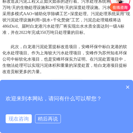
标改造及污泥工程又正如火如荼的进行着。污水处理系统将会新建120
万吨/天的生物处理设施和280万吨/天的深度处理设施。污水处理工艺
采用多模式AAO+辅助化学除磷工艺+深度处理。污泥处理系统采用“现
状污泥处理设施利用+脱水+干化焚烧”工艺，污泥总处理规模将达
486tDs/d。届时白龙港污水处理厂将实现出水水质全面达到一级A标
准，并在2022年完成350万吨日处理量的目标。
此次，白龙港污泥处置提标改造项目，安峰环保中标白龙港的软
化水处理项目。作为上海较大污水处理项目，安峰作为苏州知名环保
公司中标软化水项目，也是安峰环保实力证明。在污泥处置项目中，
生物法处理可以实现污泥体积和重量的深度处置，给白龙港项目提标
改造贡献更多的力量。
上一篇：
中水回用案例
下一篇：
×
污水处理工艺流程中专业术语最全解析
欢迎来到本网站，请问有什么可以帮您？
版权所有：苏州安峰环保技术有限公司
服务邮箱：service@anfengtech.com | 地址：苏州工业园区唯文路8号D栋 | 传真：
现在咨询
稍后再说
0512-82175780 | 电话：400-058-1098
苏公网安备32059002006520号
技术支持：乐易迅技术部