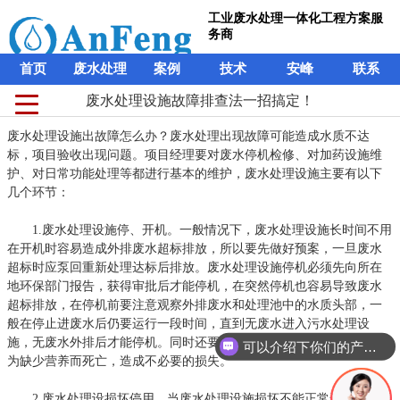
工业废水处理一体化工程方案服
务商
首页
废水处理
案例
技术
安峰
联系
废水处理设施故障排查法一招搞定！
废水处理设施出故障怎么办？废水处理出现故障可能造成水质不达
标，项目验收出现问题。项目经理要对废水停机检修、对加药设施维
护、对日常功能处理等都进行基本的维护，废水处理设施主要有以下
几个环节：
1.废水处理设施停、开机。一般情况下，废水处理设施长时间不用
在开机时容易造成外排废水超标排放，所以要先做好预案，一旦废水
超标时应泵回重新处理达标后排放。废水处理设施停机必须先向所在
地环保部门报告，获得审批后才能停机，在突然停机也容易导致废水
超标排放，在停机前要注意观察外排废水和处理池中的水质头部，一
般在停止进废水后仍要运行一段时间，直到无废水进入污水处理设
施，无废水外排后才能停机。同时还要做好活性污泥的养护，不能因
可以介绍下你们的产品么？
为缺少营养而死亡，造成不必要的损失。
2.废水处理设损坏停用。当废水处理设施损坏不能正常运行时，要