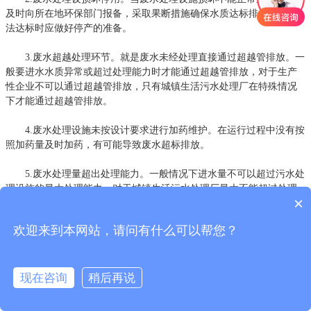
及时向所在地环保部门报备，采取果断措施确保水质达标排放，当无
法达标时应做好停产的准备。
3.废水超越处理环节。就是废水未经处理直接通过超越管排放。一
般要进水水质异常或超过处理能力时才能通过超越管排放，对于生产
性企业不可以通过超越管排放，只有城镇生活污水处理厂在特殊情况
下才能通过超越管排放。
4.废水处理设施未按设计要求进行加药维护。在运行过程中没有按
照加药量及时加药，有可能导致废水超标排放。
5.废水处理量超出处理能力。一般情况下进水量不可以超过污水处
理设施的最大处理能力，对于城镇生活污水处理厂最大不能超过处理
×
能力的30%。对于某些污水处理厂由于设计进口浓度较高，而实际在运
行过程中进水浓度低于设计进口浓度，可以适量超过处理能力，需要
欢迎来到本网站，请问有什么可以帮您？
通过实践判断最大超负荷处理能力。
一、废水超标排放
现在咨询
稍后再说
由于废水处理设施管理不当、废水处理设施处理能力无法满足企
业现状等原因，导致废水超标排放。