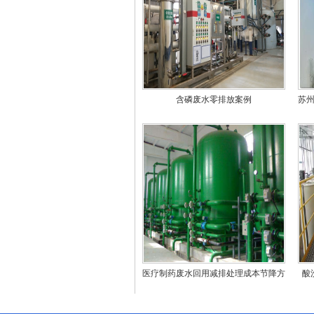
含磷废水零排放案例
苏
医疗制药废水回用减排处理成本节降方
酸
法