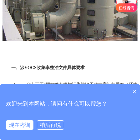
一、涉VOCS收集率整治文件具体要求
（一）《“十三五”挥发性有机物污染防治工作方案》的通知（环大
×
气[2017]121号）:
欢迎来到本网站，请问有什么可以帮您？
1.汽车制造行业。整车制造企业有机废气收集率不低于90%，其他
汽车制造企业不低于80%；对喷漆废气建设吸附燃烧等高效治理设施，
对烘干废气建设燃烧治理设施，实现达标排放。
现在咨询
稍后再说
2.木质家具制造行业。加强废气收集与处理，有机废气收集效率不