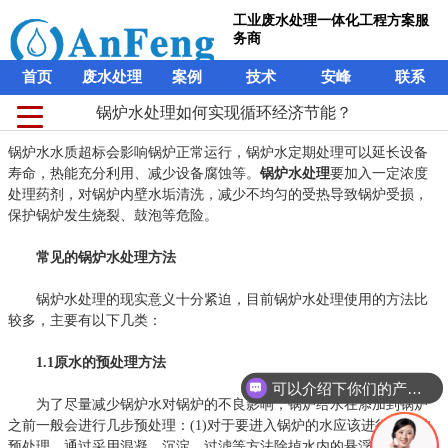
工业废水处理一体化工程方案服
务商
首页
废水处理
案例
技术
安峰
联系
锅炉水处理如何实现循环经济节能？
锅炉水水质超标会影响锅炉正常运行，锅炉水定期处理可以延长设备
寿命，热能充分利用、减少设备腐蚀等。
锅炉水处理
要加入一定浓度
处理药剂，对锅炉内壁水垢清洗，减少不均匀的受热导致锅炉受损，
保护锅炉发生烧裂、鼓泡等危险。
常见的锅炉水处理方法
锅炉水处理的现实意义十分紧迫，目前锅炉水处理使用的方法比
较多，主要有以下几类：
1.1原水的预处理方法
可以介绍下你们的产品么？
为了尽量减少锅炉水对锅炉的不良影响，锅炉给水在添加到锅炉
之前一般会进行几步预处理：(1)对于要进入锅炉的水应该进行一定的
预处理，通过采用混凝、沉淀、过滤等方法除掉水内的悬浮物及胶体