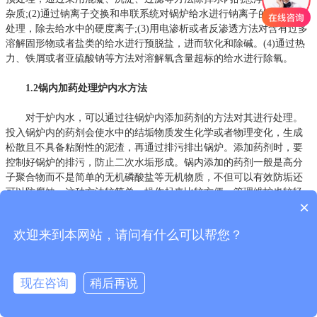
杂质;(2)通过钠离子交换和串联系统对锅炉给水进行钠离子的交换软化
处理，除去给水中的硬度离子;(3)用电渗析或者反渗透方法对含有过多
溶解固形物或者盐类的给水进行预脱盐，进而软化和除碱。(4)通过热
力、铁屑或者亚硫酸钠等方法对溶解氧含量超标的给水进行除氧。
1.2锅内加药处理炉内水方法
对于炉内水，可以通过往锅炉内添加药剂的方法对其进行处理。
投入锅炉内的药剂会使水中的结垢物质发生化学或者物理变化，生成
松散且不具备粘附性的泥渣，再通过排污排出锅炉。添加药剂时，要
控制好锅炉的排污，防止二次水垢形成。锅内添加的药剂一般是高分
子聚合物而不是简单的无机磷酸盐等无机物质，不但可以有效防垢还
可以防腐蚀。这种方法较简单，操作起来比较方便，管理维护也较轻
×
松，但是，这种方法下炉水水质难以稳定，需要进行多次排污、安全
保障较低。
欢迎来到本网站，请问有什么可以帮您？
1.3离子交换器法处理炉内水方法
运用离子交换器法处理炉内水使用到的设备主要有固定床的离子
现在咨询
稍后再说
交换器、移动床的离子交换器、流动床的离子交换器以及浮动床的离
子交换器等。目前使用最普遍的一种离子交换器设备是固定床的离子