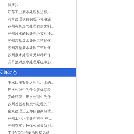
特斯拉
江苏工业废水处理从达标排放到零排放
污水处理项目实现不耗电还省电的技术革新
苏州有机废气处理案例之制药类企业处理工艺
苏州废水的预处理环节和预计达到目的
苏州高盐废水处理工艺如何实现行业升级
苏州高盐废水处理工艺如何实现行业升级
苏州废水处理常见18种环保术语，秒懂！
调节池对废水处理系统中起到怎样的作用？
安峰动态
中水回用案例之生活污水的二次处理利用
废水处理中为什么胶体颗粒不易自然沉降?
安峰环保：废水处理中为什么胶体颗粒不易自然沉降?
苏州首创有机废气处理的工艺测试
废水处理工艺师的独家解读废水处理知识
苏州工业污水处理首创“中水”回用经济
苏州有实力环保公司最新排名/知名环保公司有哪些?
工业VOCs污染治理初见成效：地球比20年前更绿