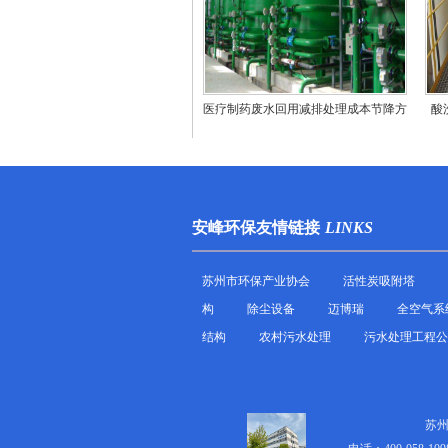
医疗制药废水回用减排处理成本节降方
酸
法
安峰环保友情链接
LINKS
苏州市环保产业协会
活性炭吸附塔
构
除尘设备
迈博瑞
全空气系
结构
农村污水处理
污水处理工程公
苏