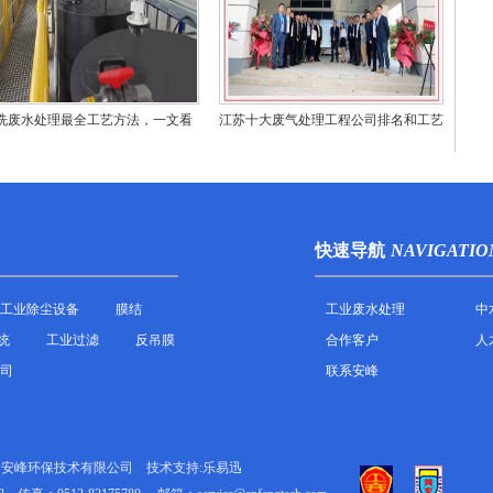
洗废水处理最全工艺方法，一文看
江苏十大废气处理工程公司排名和工艺
懂！
技术对比
快速导航
NAVIGATIO
工业除尘设备
膜结
工业废水处理
中
统
工业过滤
反吊膜
合作客户
人
司
联系安峰
州安峰环保技术有限公司
技术支持:乐易迅