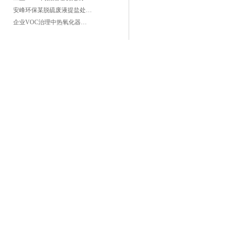
安峰环保某脱硫废液提盐处理项目验收成功
企业VOC治理中热氧化器如何安全运行？