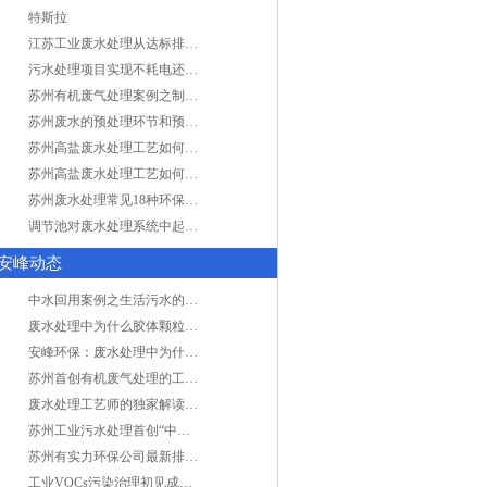
特斯拉
江苏工业废水处理从达标排放到零排放
污水处理项目实现不耗电还省电的技术革新
苏州有机废气处理案例之制药类企业处理工艺
苏州废水的预处理环节和预计达到目的
苏州高盐废水处理工艺如何实现行业升级
苏州高盐废水处理工艺如何实现行业升级
苏州废水处理常见18种环保术语，秒懂！
调节池对废水处理系统中起到怎样的作用？
安峰动态
中水回用案例之生活污水的二次处理利用
废水处理中为什么胶体颗粒不易自然沉降?
安峰环保：废水处理中为什么胶体颗粒不易自然沉降?
苏州首创有机废气处理的工艺测试
废水处理工艺师的独家解读废水处理知识
苏州工业污水处理首创“中水”回用经济
苏州有实力环保公司最新排名/知名环保公司有哪些?
工业VOCs污染治理初见成效：地球比20年前更绿