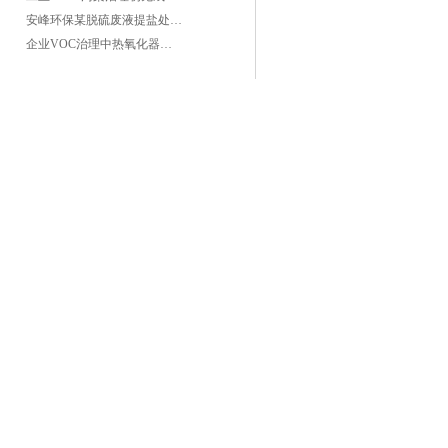
安峰环保某脱硫废液提盐处理项目验收成功
企业VOC治理中热氧化器如何安全运行？