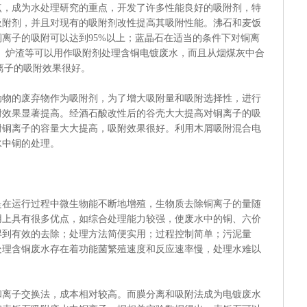
成为水处理研究的重点，开发了许多性能良好的吸附剂，特
吸附剂，并且对现有的吸附剂改性提高其吸附性能。沸石和麦饭
离子的吸附可以达到95%以上；蓝晶石在适当的条件下对铜离
灰、炉渣等可以用作吸附剂处理含铜电镀废水，而且从烟煤灰中合
离子的吸附效果很好。
的废弃物作为吸附剂，为了增大吸附量和吸附选择性，进行
附效果显著提高。经酒石酸改性后的谷壳大大提高对铜离子的吸
附铜离子的容量大大提高，吸附效果很好。利用木屑吸附混合电
水中铜的处理。
运行过程中微生物能不断地增殖，生物质去除铜离子的量随
用上具有很多优点，如综合处理能力较强，使废水中的铜、六价
得到有效的去除；处理方法简便实用；过程控制简单；污泥量
处理含铜废水存在着功能菌繁殖速度和反应速率慢，处理水难以
子交换法，成本相对较高。而膜分离和吸附法成为电镀废水