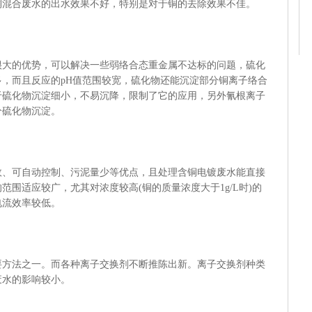
铜混合废水的出水效果不好，特别是对于铜的去除效果不佳。
的优势，可以解决一些弱络合态重金属不达标的问题，硫化
，而且反应的pH值范围较宽，硫化物还能沉淀部分铜离子络合
于硫化物沉淀细小，不易沉降，限制了它的应用，另外氰根离子
分硫化物沉淀。
可自动控制、污泥量少等优点，且处理含铜电镀废水能直接
围适应较广，尤其对浓度较高(铜的质量浓度大于1g/L时)的
电流效率较低。
法之一。而各种离子交换剂不断推陈出新。离子交换剂种类
废水的影响较小。