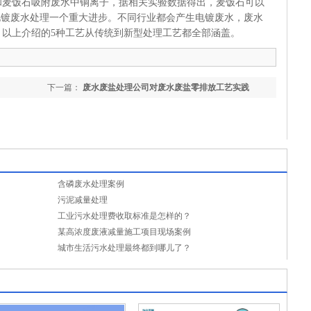
和麦饭石吸附废水中铜离子，据相关实验数据得出，麦饭石可以
电镀废水处理一个重大进步。不同行业都会产生电镀废水，废水
。以上介绍的5种工艺从传统到新型处理工艺都全部涵盖。
下一篇：
废水废盐处理公司对废水废盐零排放工艺实践
含磷废水处理案例
污泥减量处理
工业污水处理费收取标准是怎样的？
某高浓度废液减量施工项目现场案例
城市生活污水处理最终都到哪儿了？