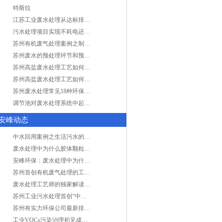
特斯拉
江苏工业废水处理从达标排放到零排放
污水处理项目实现不耗电还省电的技术革新
苏州有机废气处理案例之制药类企业处理工艺
苏州废水的预处理环节和预计达到目的
苏州高盐废水处理工艺如何实现行业升级
苏州高盐废水处理工艺如何实现行业升级
苏州废水处理常见18种环保术语，秒懂！
调节池对废水处理系统中起到怎样的作用？
安峰动态
中水回用案例之生活污水的二次处理利用
废水处理中为什么胶体颗粒不易自然沉降?
安峰环保：废水处理中为什么胶体颗粒不易自然沉降?
苏州首创有机废气处理的工艺测试
废水处理工艺师的独家解读废水处理知识
苏州工业污水处理首创“中水”回用经济
苏州有实力环保公司最新排名/知名环保公司有哪些?
工业VOCs污染治理初见成效：地球比20年前更绿