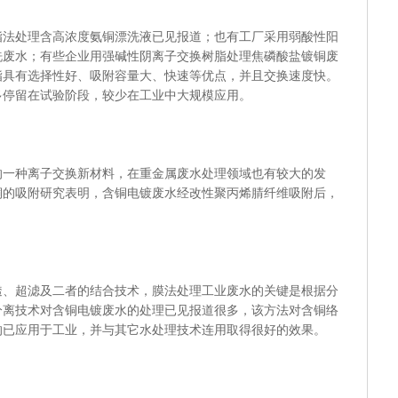
处理含高浓度氨铜漂洗液已见报道；也有工厂采用弱酸性阳
洗废水；有些企业用强碱性阴离子交换树脂处理焦磷酸盐镀铜废
脂具有选择性好、吸附容量大、快速等优点，并且交换速度快。
多停留在试验阶段，较少在工业中大规模应用。
种离子交换新材料，在重金属废水处理领域也有较大的发
铜的吸附研究表明，含铜电镀废水经改性聚丙烯腈纤维吸附后，
。
超滤及二者的结合技术，膜法处理工业废水的关键是根据分
分离技术对含铜电镀废水的处理已见报道很多，该方法对含铜络
的已应用于工业，并与其它水处理技术连用取得很好的效果。