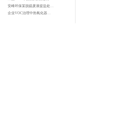
安峰环保某脱硫废液提盐处理项目验收成功
企业VOC治理中热氧化器如何安全运行？