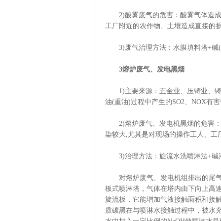
2)酸雾废气的危害：酸雾气体造成
工厂附近的农作物、土壤造成直接的
3)废气治理方法：水膜填料塔+碱(
3熔炉废气、发电黑烟
1)主要来源：五金业、压铸业、铸
油(重油)过程中产生的SO2、NOX
2)熔炉废气、发电机黑烟的危害：
染较大,尤其是对现场的操作工人、工
3)治理方法：旋流水洗喷淋法+碱
对熔炉废气、发电机组排出的尾气黑
板式喷淋塔，气体在塔内由下向上高
旋流板，它能增加气液接触面积和接
质碳黑在与喷淋水接触过程中，被水充