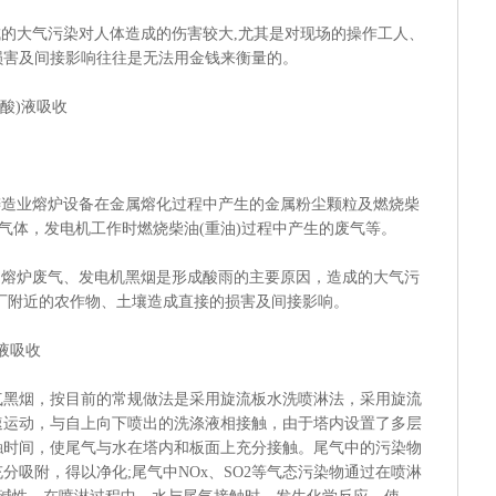
的大气污染对人体造成的伤害较大,尤其是对现场的操作工人、
损害及间接影响往往是无法用金钱来衡量的。
酸)液吸收
造业熔炉设备在金属熔化过程中产生的金属粉尘颗粒及燃烧柴
有害气体，发电机工作时燃烧柴油(重油)过程中产生的废气等。
熔炉废气、发电机黑烟是形成酸雨的主要原因，造成的大气污
厂附近的农作物、土壤造成直接的损害及间接影响。
液吸收
烟，按目前的常规做法是采用旋流板水洗喷淋法，采用旋流
速运动，与自上向下喷出的洗涤液相接触，由于塔内设置了多层
触时间，使尾气与水在塔内和板面上充分接触。尾气中的污染物
分吸附，得以净化;尾气中NOx、SO2等气态污染物通过在喷淋