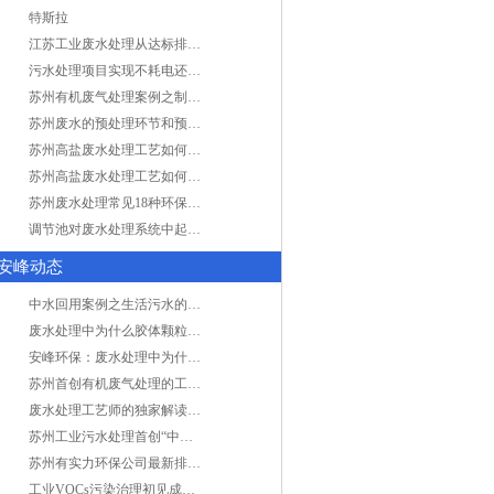
特斯拉
江苏工业废水处理从达标排放到零排放
污水处理项目实现不耗电还省电的技术革新
苏州有机废气处理案例之制药类企业处理工艺
苏州废水的预处理环节和预计达到目的
苏州高盐废水处理工艺如何实现行业升级
苏州高盐废水处理工艺如何实现行业升级
苏州废水处理常见18种环保术语，秒懂！
调节池对废水处理系统中起到怎样的作用？
安峰动态
中水回用案例之生活污水的二次处理利用
废水处理中为什么胶体颗粒不易自然沉降?
安峰环保：废水处理中为什么胶体颗粒不易自然沉降?
苏州首创有机废气处理的工艺测试
废水处理工艺师的独家解读废水处理知识
苏州工业污水处理首创“中水”回用经济
苏州有实力环保公司最新排名/知名环保公司有哪些?
工业VOCs污染治理初见成效：地球比20年前更绿