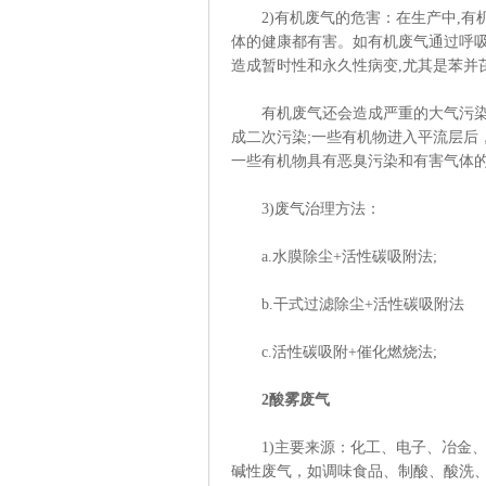
2)有机废气的危害：在生产中,有
体的健康都有害。如有机废气通过呼吸
造成暂时性和永久性病变,尤其是苯并
有机废气还会造成严重的大气污染。
成二次污染;一些有机物进入平流层后
一些有机物具有恶臭污染和有害气体的
3)废气治理方法：
a.水膜除尘+活性碳吸附法;
b.干式过滤除尘+活性碳吸附法
c.活性碳吸附+催化燃烧法;
2酸雾废气
1)主要来源：化工、电子、冶金、
碱性废气，如调味食品、制酸、酸洗