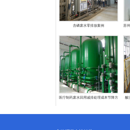
含磷废水零排放案例
苏
医疗制药废水回用减排处理成本节降方
酸
法