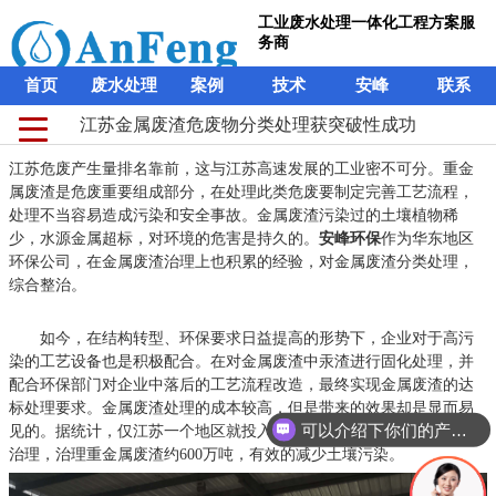
工业废水处理一体化工程方案服
务商
首页
废水处理
案例
技术
安峰
联系
江苏金属废渣危废物分类处理获突破性成功
江苏危废产生量排名靠前，这与江苏高速发展的工业密不可分。重金
属废渣是危废重要组成部分，在处理此类危废要制定完善工艺流程，
处理不当容易造成污染和安全事故。金属废渣污染过的土壤植物稀
少，水源金属超标，对环境的危害是持久的。
安峰环保
作为华东地区
环保公司，在金属废渣治理上也积累的经验，对金属废渣分类处理，
综合整治。
如今，在结构转型、环保要求日益提高的形势下，企业对于高污
染的工艺设备也是积极配合。在对金属废渣中汞渣进行固化处理，并
配合环保部门对企业中落后的工艺流程改造，最终实现金属废渣的达
标处理要求。金属废渣处理的成本较高，但是带来的效果却是显而易
可以介绍下你们的产品么？
见的。据统计，仅江苏一个地区就投入约6亿元资金开展历史遗留污染
治理，治理重金属废渣约600万吨，有效的减少土壤污染。