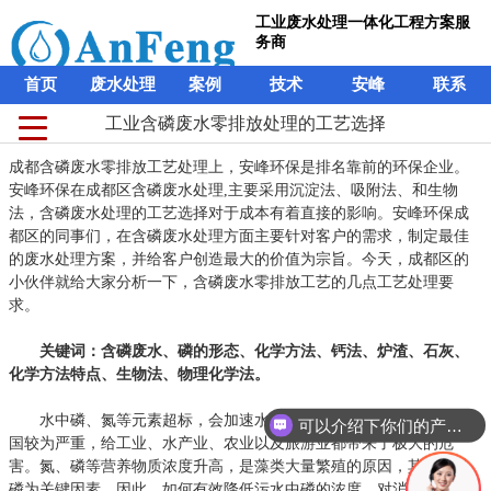
工业废水处理一体化工程方案服
务商
首页
废水处理
案例
技术
安峰
联系
工业含磷废水零排放处理的工艺选择
成都含磷废水零排放工艺处理上，安峰环保是排名靠前的环保企业。
安峰环保在成都区含磷废水处理,主要采用沉淀法、吸附法、和生物
法，含磷废水处理的工艺选择对于成本有着直接的影响。安峰环保成
都区的同事们，在含磷废水处理方面主要针对客户的需求，制定最佳
的废水处理方案，并给客户创造最大的价值为宗旨。今天，成都区的
小伙伴就给大家分析一下，含磷废水零排放工艺的几点工艺处理要
求。
关键词：含磷废水、磷的形态、化学方法、钙法、炉渣、石灰、
化学方法特点、生物法、物理化学法。
水中磷、氮等元素超标，会加速水体的富营养化，这种现象在我
可以介绍下你们的产品么？
国较为严重，给工业、水产业、农业以及旅游业都带来了极大的危
害。氮、磷等营养物质浓度升高，是藻类大量繁殖的原因，其中又以
磷为关键因素。因此，如何有效降低污水中磷的浓度，对消除污染，