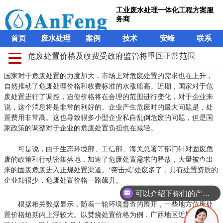
工业废水处理一体化工程方案服
务商
首页
废水处理
案例
技术
安峰
联系
危废处置价格及收费受政府监管将重回正常范围
国家对于危废处置的力度加大，市场上对危废处置的需求也在上升，
自然推动了危废处理价格和收费标准的水涨船高。近期，国家对于危
废处置进行了调控，迫使价格将在合理的范围进行变化，对于企业来
说，这个消息将是非常的利好的。企业产生危废时的最大问题是，处
置费用非常高。这也导致很多小型企业私自乱倒危废的问题，但是国
家政策的调整对于企业的危废处置负担也在减轻。
可是说，由于生态环境部、工信部、海关总署等部门针对固废危
废的政策和行动密集落地，加速了危废处置需求的释放，大量被查出
来的固废危废进入正规处置渠道。‘突击式’处废多了，具有处置资质的
企业却很少，危废处置价格一路飙升。
可以介绍下你们的产品么？
根据相关数据显示，随着一轮环境督查的展开，一些地方危废处
置价格短期内上浮较大。以焚烧处置价格为例，广西地区近期价格上