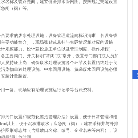
废水名称及管路走向，建立健全排水管网图。按照规定规范设置
应急闸（阀）等。
要求的废水处理设施，设备管理道流向标识清晰、各设备或
明主要功能简介），现场张贴或悬挂与实际情况相对应的设施
设计规模能力、设计建设施工单位以及管理制度、操作规程），
各主要阀门、开关标明“常闭”或“常开，设置专门部门或人员加
作人员持证上岗，确保废水处理设施各个环节及装置始终处于良
类污染物单独处理设施、中水回用设施、氮磷废水回用设施必须
，安装计量装置。
用一备。现场应有治理设施运行记录等台账资料。
污口设置和规范化整治管理办法》设置，便于日常管理和维
0cm以上，便于沉积排放水；应急闸（阀）：建在采样井与外排
保护图形标志牌（含排放口名称、编号、企业名称等内容），设
的须标明排放时间。