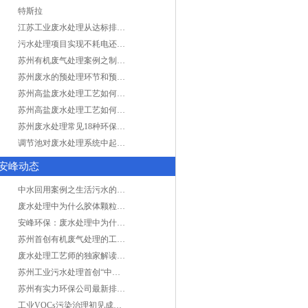
特斯拉
江苏工业废水处理从达标排放到零排放
污水处理项目实现不耗电还省电的技术革新
苏州有机废气处理案例之制药类企业处理工艺
苏州废水的预处理环节和预计达到目的
苏州高盐废水处理工艺如何实现行业升级
苏州高盐废水处理工艺如何实现行业升级
苏州废水处理常见18种环保术语，秒懂！
调节池对废水处理系统中起到怎样的作用？
安峰动态
中水回用案例之生活污水的二次处理利用
废水处理中为什么胶体颗粒不易自然沉降?
安峰环保：废水处理中为什么胶体颗粒不易自然沉降?
苏州首创有机废气处理的工艺测试
废水处理工艺师的独家解读废水处理知识
苏州工业污水处理首创“中水”回用经济
苏州有实力环保公司最新排名/知名环保公司有哪些?
工业VOCs污染治理初见成效：地球比20年前更绿