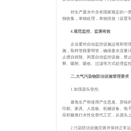
对生产废水中含有国家规定的一类污
独收集，单独处理，单独排放（设置
4.规范监控、监测有效
企业要对自动监控设施运维和管理负
施，取样管路要明管，确保废水流量计
止擅自拆除、闲置自动监控设施，禁
释、吸附、吸收、过滤等方式处理监
二.大气污染物防治设施管理要求
1.加强源头管控。
避免生产和使用产生恶臭、异味的产
印刷、家具、人造板、机械设备、电
应积极推行水性化替代工艺，从源头
2.污染防治设施完善并保持正常运