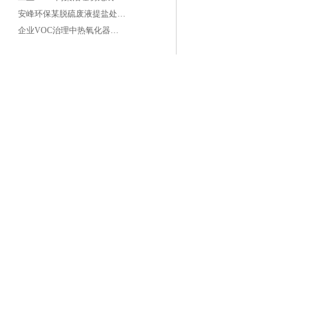
安峰环保某脱硫废液提盐处理项目验收成功
企业VOC治理中热氧化器如何安全运行？