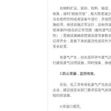
在物料贮运、装卸、投料、输送、混
收集，做到“能收尽收”，最大限度减
当在密闭空间或者设备中进行，并按
施处理。保持设施正常运行，达标排
喷淋液PH值在的正常范围（酸性废气
性）；焚烧设施确保焚烧温度等参数
记录齐全，更换下来的废活性炭应作
安全处置。
有废气产生，但在原环评中废气治理
行建设废气治理设施，同时报备、验
3.防止泄漏，监控有效。
石化、化工等有有机废气产生的企业
企业，建议按安全部门要求安装气体
组织排放量。
4.排放口规范。