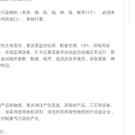
染物的（有汞、铬、铅、镉、砷、镍、银等13个），必须单
车间排放口）、单独计量。
主体责任，要设置监控站房，配备空调、UPS、供电等设
、在线监测设备、IC卡总量设备等自动监控设施正常运行，禁
止改动相关参数、数据、程序，或违反技术规范，采取更换、稀
控样品。
品和物质。逐步淘汰产生恶臭、异味的产品、工艺和设备。
子、涂装等使用有机溶剂、清洗剂等挥发性物质的行业或企业，
上控制废气污染的产生。
行。