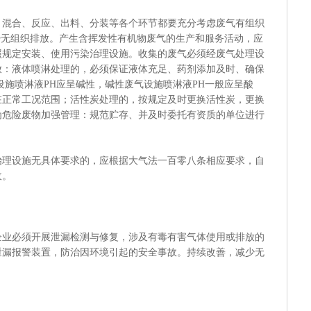
合、反应、出料、分装等各个环节都要充分考虑废气有组织
少无组织排放。产生含挥发性有机物废气的生产和服务活动，应
照规定安装、使用污染治理设施。收集的废气必须经废气处理设
放：液体喷淋处理的，必须保证液体充足、药剂添加及时、确保
设施喷淋液PH应呈碱性，碱性废气设施喷淋液PH一般应呈酸
在正常工况范围；活性炭处理的，按规定及时更换活性炭，更换
为危险废物加强管理：规范贮存、并及时委托有资质的单位进行
设施无具体要求的，应根据大气法一百零八条相应要求，自
收。
必须开展泄漏检测与修复，涉及有毒有害气体使用或排放的
泄漏报警装置，防治因环境引起的安全事故。持续改善，减少无