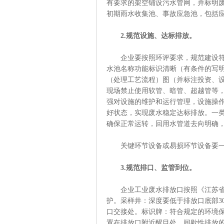
有要求的架空铺设污水管网，并标明
初期雨水收集池、事故应急池，包括
2.规范设施、达标排放。
企业要按照环评要求，规范建设符合
水池名称功能标识清晰（有条件的写
（处理工艺流程）图（并标注投资、
现场禁止使用软管、暗管、超越管等，
强对设施的维护和运行管理，设施操
好状态，实现废水稳定达标排放。一
确保正常运转，回用水管道去向明确
关键环节设备或易损环节设备要一
3.规范排口、监管到位。
企业工业废水排放口按照《江苏省排
护。采样井：深度要低于排放口底部3
口交接处。标识牌：符合规定的环境
置在排放口附近醒目处，间歇性排放