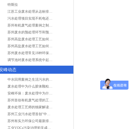
特斯拉
江苏工业废水处理从达标排放到零排放
污水处理项目实现不耗电还省电的技术革新
苏州有机废气处理案例之制药类企业处理工艺
苏州废水的预处理环节和预计达到目的
苏州高盐废水处理工艺如何实现行业升级
苏州高盐废水处理工艺如何实现行业升级
苏州废水处理常见18种环保术语，秒懂！
调节池对废水处理系统中起到怎样的作用？
安峰动态
中水回用案例之生活污水的二次处理利用
废水处理中为什么胶体颗粒不易自然沉降?
安峰环保：废水处理中为什么胶体颗粒不易自然沉降?
苏州首创有机废气处理的工艺测试
废水处理工艺师的独家解读废水处理知识
苏州工业污水处理首创“中水”回用经济
苏州有实力环保公司最新排名/知名环保公司有哪些?
工业VOCs污染治理初见成效：地球比20年前更绿