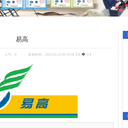
易高
人气：
0
发表时间：2023-02-23 09:10:38【
大
中
小
】