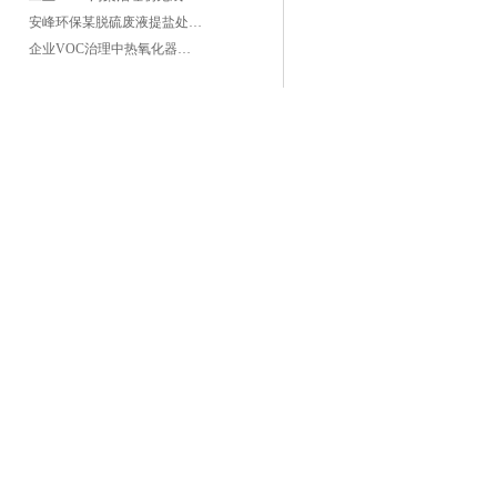
安峰环保某脱硫废液提盐处理项目验收成功
企业VOC治理中热氧化器如何安全运行？