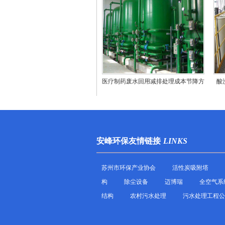
医疗制药废水回用减排处理成本节降方
酸
法
安峰环保友情链接
LINKS
苏州市环保产业协会
活性炭吸附塔
构
除尘设备
迈博瑞
全空气系
结构
农村污水处理
污水处理工程公