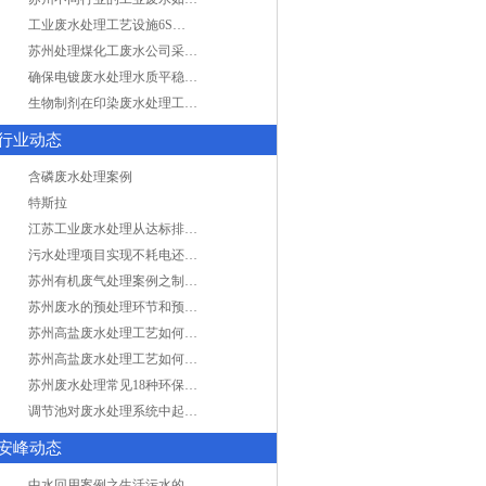
工业废水处理工艺设施6S现场管理
苏州处理煤化工废水公司采用哪些工艺方法?
确保电镀废水处理水质平稳因素有哪些？
生物制剂在印染废水处理工艺技术中效果如何？
行业动态
含磷废水处理案例
特斯拉
江苏工业废水处理从达标排放到零排放
污水处理项目实现不耗电还省电的技术革新
苏州有机废气处理案例之制药类企业处理工艺
苏州废水的预处理环节和预计达到目的
苏州高盐废水处理工艺如何实现行业升级
苏州高盐废水处理工艺如何实现行业升级
苏州废水处理常见18种环保术语，秒懂！
调节池对废水处理系统中起到怎样的作用？
安峰动态
中水回用案例之生活污水的二次处理利用