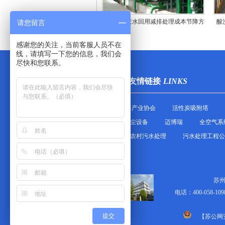
医疗制药废水回用减排处理成本节降方
酸
请您留言
法
感谢您的关注，当前客服人员不在
线，请填写一下您的信息，我们会
尽快和您联系。
安峰环保友情链接
LINKS
苏州市环保产业协会
活性炭吸附塔
构
除尘设备
迈博瑞
全空气系
结构
农村污水处理
污水处理工程公
苏
电话：400-058-109
提交
【
苏公网安备