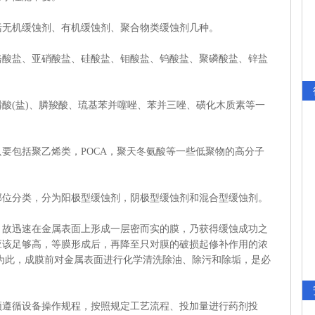
无机缓蚀剂、有机缓蚀剂、聚合物类缓蚀剂几种。
盐、亚硝酸盐、硅酸盐、钼酸盐、钨酸盐、聚磷酸盐、锌盐
(盐)、膦羧酸、琉基苯并噻唑、苯并三唑、磺化木质素等一
包括聚乙烯类，POCA，聚天冬氨酸等一些低聚物的高分子
分类，分为阳极型缓蚀剂，阴极型缓蚀剂和混合型缓蚀剂。
迅速在金属表面上形成一层密而实的膜，乃获得缓蚀成功之
应该足够高，等膜形成后，再降至只对膜的破损起修补作用的浓
为此，成膜前对金属表面进行化学清洗除油、除污和除垢，是必
循设备操作规程，按照规定工艺流程、投加量进行药剂投