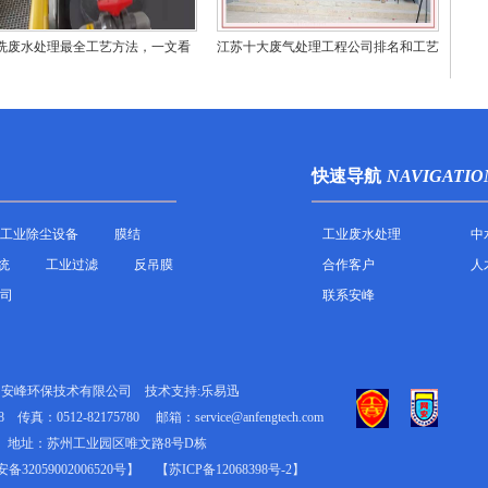
洗废水处理最全工艺方法，一文看
江苏十大废气处理工程公司排名和工艺
懂！
技术对比
快速导航
NAVIGATIO
工业除尘设备
膜结
工业废水处理
中
统
工业过滤
反吊膜
合作客户
人
司
联系安峰
州安峰环保技术有限公司
技术支持:乐易迅
8
传真：0512-82175780
邮箱：service@anfengtech.com
地址：苏州工业园区唯文路8号D栋
32059002006520号
】
【苏ICP备12068398号-2】