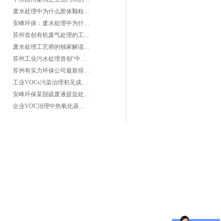
废水处理中为什么胶体颗粒不易自然沉降?
安峰环保：废水处理中为什么胶体颗粒不易自然沉降?
苏州首创有机废气处理的工艺测试
废水处理工艺师的独家解读废水处理知识
苏州工业污水处理首创“中水”回用经济
苏州有实力环保公司最新排名/知名环保公司有哪些?
工业VOCs污染治理初见成效：地球比20年前更绿
安峰环保某脱硫废液提盐处理项目验收成功
企业VOC治理中热氧化器如何安全运行？