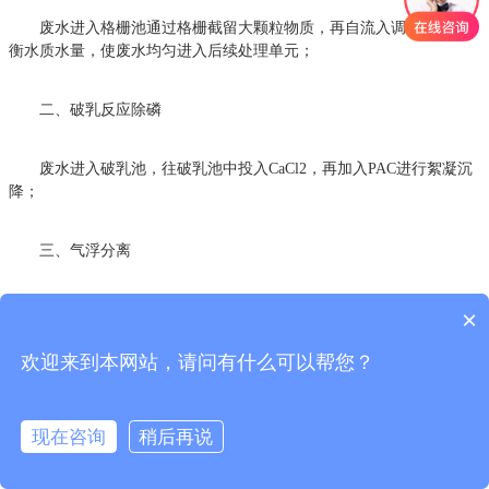
废水进入格栅池通过格栅截留大颗粒物质，再自流入调节池以平
衡水质水量，使废水均匀进入后续处理单元；
二、破乳反应除磷
废水进入破乳池，往破乳池中投入CaCl2，再加入PAC进行絮凝沉
降；
三、气浮分离
废水进入气浮机，废水中的悬浮絮体粘附在气浮机产生的微气泡
×
上，随气泡一起浮到水面，形成浮渣并刮去浮渣；
欢迎来到本网站，请问有什么可以帮您？
四、固液分离
现在咨询
稍后再说
废水自流入沉淀池中，生化处理造成的固体杂质会随废水流出，
沉淀池对固体杂质进行沉降处理；同时，生化处理产生的活性污泥在