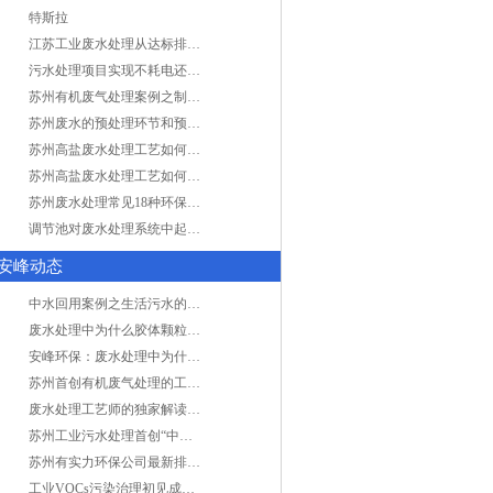
特斯拉
江苏工业废水处理从达标排放到零排放
污水处理项目实现不耗电还省电的技术革新
苏州有机废气处理案例之制药类企业处理工艺
苏州废水的预处理环节和预计达到目的
苏州高盐废水处理工艺如何实现行业升级
苏州高盐废水处理工艺如何实现行业升级
苏州废水处理常见18种环保术语，秒懂！
调节池对废水处理系统中起到怎样的作用？
安峰动态
中水回用案例之生活污水的二次处理利用
废水处理中为什么胶体颗粒不易自然沉降?
安峰环保：废水处理中为什么胶体颗粒不易自然沉降?
苏州首创有机废气处理的工艺测试
废水处理工艺师的独家解读废水处理知识
苏州工业污水处理首创“中水”回用经济
苏州有实力环保公司最新排名/知名环保公司有哪些?
工业VOCs污染治理初见成效：地球比20年前更绿