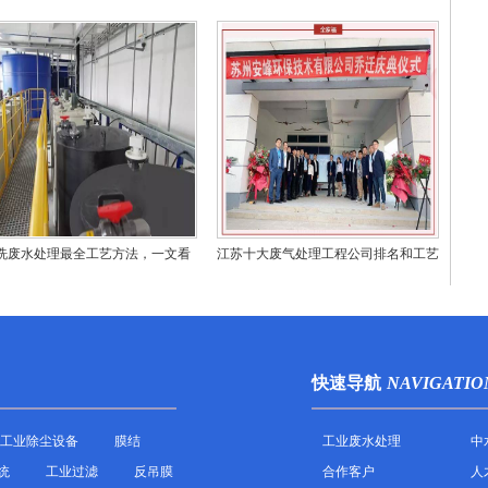
物
些？
洗废水处理最全工艺方法，一文看
江苏十大废气处理工程公司排名和工艺
懂！
技术对比
快速导航
NAVIGATIO
工业除尘设备
膜结
工业废水处理
中
统
工业过滤
反吊膜
合作客户
人