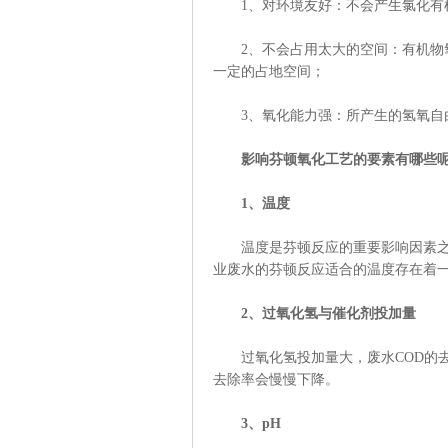
1、对环境友好：不会产生氯化有机
2、不会占用太大的空间：有机物氧
一定的占地空间；
3、氧化能力强：所产生的氢氧自由基(
影响芬顿氧化工艺的要素有哪些
1、温度
温度是芬顿反应的重要影响因素之一
业废水的芬顿反应适合的温度存在着
2、过氧化氢与催化剂投加量
过氧化氢投加量大，废水COD的去
去除率会慢慢下降。
3、pH