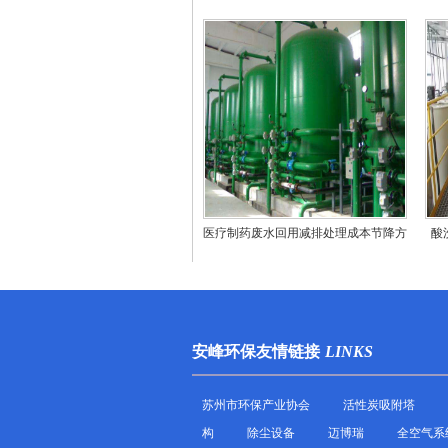
医疗制药废水回用减排处理成本节降方
酸
法
安峰环保友情链接
LINKS
苏州市环保产业协会
活性炭吸附塔
构
除尘设备
迈博瑞
全空气系