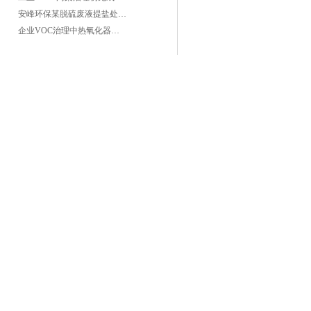
安峰环保某脱硫废液提盐处理项目验收成功
企业VOC治理中热氧化器如何安全运行？