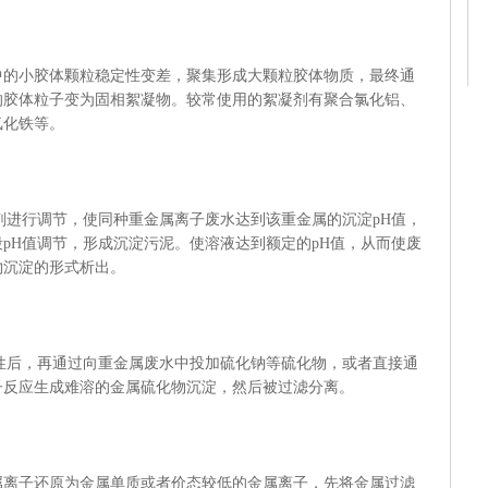
小胶体颗粒稳定性变差，聚集形成大颗粒胶体物质，最终通
的胶体粒子变为固相絮凝物。较常使用的絮凝剂有聚合氯化铝、
氯化铁等。
进行调节，使同种重金属离子废水达到该重金属的沉淀pH值，
pH值调节，形成沉淀污泥。使溶液达到额定的pH值，从而使废
物沉淀的形式析出。
后，再通过向重金属废水中投加硫化钠等硫化物，或者直接通
子反应生成难溶的金属硫化物沉淀，然后被过滤分离。
子还原为金属单质或者价态较低的金属离子，先将金属过滤