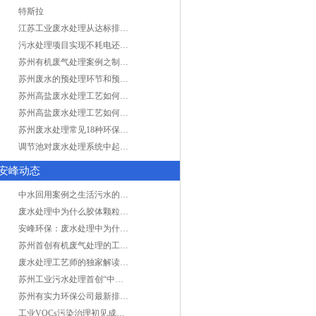
特斯拉
江苏工业废水处理从达标排放到零排放
污水处理项目实现不耗电还省电的技术革新
苏州有机废气处理案例之制药类企业处理工艺
苏州废水的预处理环节和预计达到目的
苏州高盐废水处理工艺如何实现行业升级
苏州高盐废水处理工艺如何实现行业升级
苏州废水处理常见18种环保术语，秒懂！
调节池对废水处理系统中起到怎样的作用？
安峰动态
中水回用案例之生活污水的二次处理利用
废水处理中为什么胶体颗粒不易自然沉降?
安峰环保：废水处理中为什么胶体颗粒不易自然沉降?
苏州首创有机废气处理的工艺测试
废水处理工艺师的独家解读废水处理知识
苏州工业污水处理首创“中水”回用经济
苏州有实力环保公司最新排名/知名环保公司有哪些?
工业VOCs污染治理初见成效：地球比20年前更绿