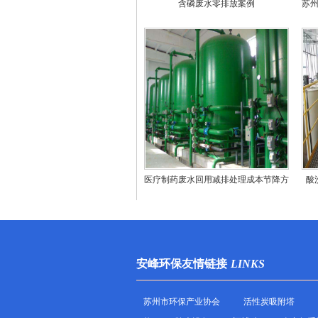
含磷废水零排放案例
苏
医疗制药废水回用减排处理成本节降方
酸
法
安峰环保友情链接
LINKS
苏州市环保产业协会
活性炭吸附塔