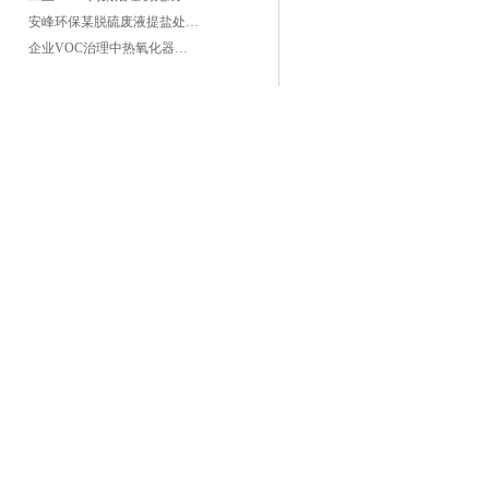
安峰环保某脱硫废液提盐处理项目验收成功
企业VOC治理中热氧化器如何安全运行？