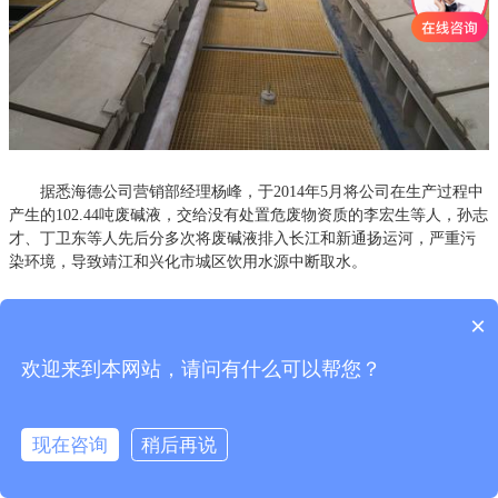
据悉海德公司营销部经理杨峰，于2014年5月将公司在生产过程中
产生的102.44吨废碱液，交给没有处置危废物资质的李宏生等人，孙志
才、丁卫东等人先后分多次将废碱液排入长江和新通扬运河，严重污
染环境，导致靖江和兴化市城区饮用水源中断取水。
法院审理认为，本案环境污染事件造成靖江、兴化市区及周边城
×
镇居民生活用水停水几十个小时，严重威胁了群众的正常生产生活。
特别严重的是，这次环境污染事件发生在长江休渔期。被告违法处置
欢迎来到本网站，请问有什么可以帮您？
废碱液也给长江水环境、鱼类资源、生态服务功能造成了巨大损失。
海德公司将生产过程中产生的废碱液交给没有资质的个人进行处置，
应视为在防范污染物对环境污染损害上的不作为，这种不作为与环境
现在咨询
稍后再说
污染损失结果之间存在法律上的因果关系，应当对由此产生的损害结
果承担赔偿责任。