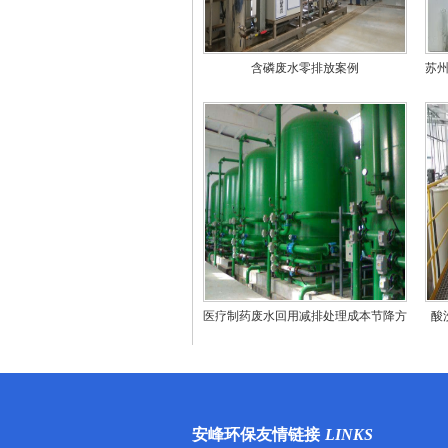
含磷废水零排放案例
苏
医疗制药废水回用减排处理成本节降方
酸
法
安峰环保友情链接
LINKS