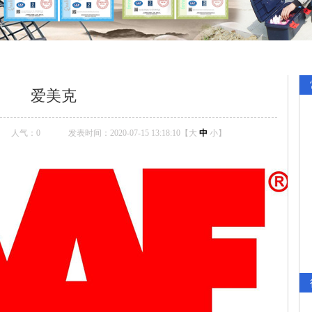
爱美克
人气：
0
发表时间：2020-07-15 13:18:10【
大
中
小
】