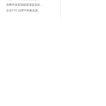
安峰环保某脱硫废液提盐处理项目验收成功
企业VOC治理中热氧化器如何安全运行？