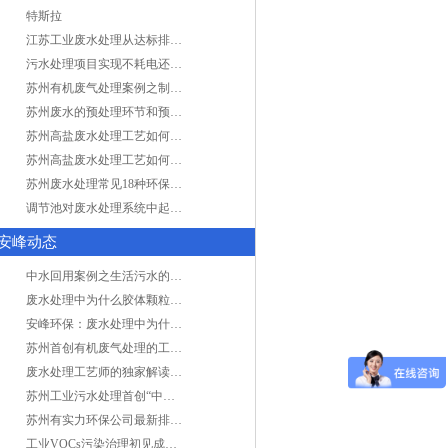
特斯拉
江苏工业废水处理从达标排放到零排放
污水处理项目实现不耗电还省电的技术革新
苏州有机废气处理案例之制药类企业处理工艺
苏州废水的预处理环节和预计达到目的
苏州高盐废水处理工艺如何实现行业升级
苏州高盐废水处理工艺如何实现行业升级
苏州废水处理常见18种环保术语，秒懂！
调节池对废水处理系统中起到怎样的作用？
安峰动态
中水回用案例之生活污水的二次处理利用
废水处理中为什么胶体颗粒不易自然沉降?
安峰环保：废水处理中为什么胶体颗粒不易自然沉降?
苏州首创有机废气处理的工艺测试
废水处理工艺师的独家解读废水处理知识
苏州工业污水处理首创“中水”回用经济
苏州有实力环保公司最新排名/知名环保公司有哪些?
工业VOCs污染治理初见成效：地球比20年前更绿