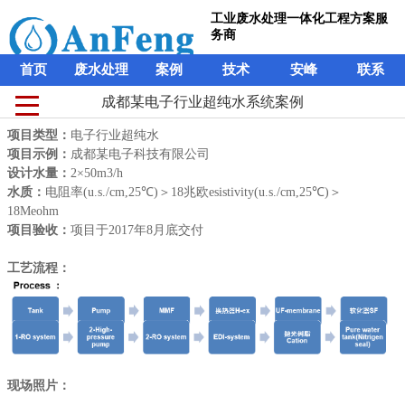
工业废水处理一体化工程方案服
务商
首页
废水处理
案例
技术
安峰
联系
成都某电子行业超纯水系统案例
成都某电子行业超纯水系统案例
工业废水处理一体化工程方案服
项目类型：
项目类型：
电子行业超纯水
电子行业超纯水
务商
项目示例：
项目示例：
成都某电子科技有限公司
成都某电子科技有限公司
设计水量：
设计水量：
2×50m3/h
2×50m3/h
首页
废水处理
案例
技术
安峰
联系
水质：
水质：
电阻率(u.s./cm,25℃)＞18兆欧esistivity(u.s./cm,25℃)＞
电阻率(u.s./cm,25℃)＞18兆欧esistivity(u.s./cm,25℃)＞
18Meohm
18Meohm
项目验收：
项目验收：
项目于2017年8月底交付
项目于2017年8月底交付
工艺流程：
工艺流程：
现场照片：
现场照片：