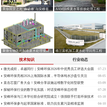
美妆国货之光“薇诺娜”与安峰签
AAM脱模废水零排放处理工程
署废水项目！
聚微生物医药制造废水处理项目
格兰富机加工废水处理回用工程
案例
技术知识
行业动态
微光成炬，卓越同行｜安峰环保2026年中优秀员工评选大会圆
07-23
满举行
安峰环保亮相2026上海国际水展，半导体纯水沙盘引关注
08-05
直击芯盟厂务大会！安峰分享设施运维数字化转型获赞
03-09
探秘环保行业的数字化实践：对话安峰环保总经理
07-28
安峰环保与三丰学社联合研究院成立！强强联手打造环保技术
03-18
新智库
安峰环保参与起草国家标准，助力抗生素污染精准监测
04-10