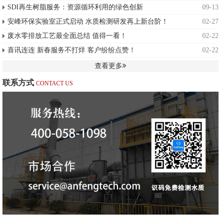
SDI再生树脂服务：资源循环利用的绿色创新
09-13
安峰环保实验室正式启动 水质检测研发再上新台阶！
02-27
废水零排放工艺最全面总结 值得一看！
02-22
喜讯连连 新春服务不打烊 客户纷纷点赞！
02-22
查看更多
联系方式
CONTACT US