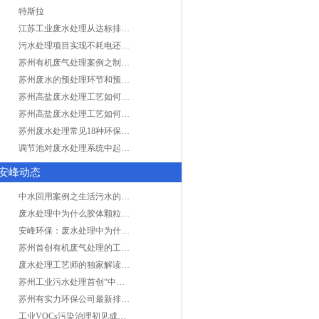
特斯拉
江苏工业废水处理从达标排放到零排放
污水处理项目实现不耗电还省电的技术革新
苏州有机废气处理案例之制药类企业处理工艺
苏州废水的预处理环节和预计达到目的
苏州高盐废水处理工艺如何实现行业升级
苏州高盐废水处理工艺如何实现行业升级
苏州废水处理常见18种环保术语，秒懂！
调节池对废水处理系统中起到怎样的作用？
安峰动态
中水回用案例之生活污水的二次处理利用
废水处理中为什么胶体颗粒不易自然沉降?
安峰环保：废水处理中为什么胶体颗粒不易自然沉降?
苏州首创有机废气处理的工艺测试
废水处理工艺师的独家解读废水处理知识
苏州工业污水处理首创“中水”回用经济
苏州有实力环保公司最新排名/知名环保公司有哪些?
工业VOCs污染治理初见成效：地球比20年前更绿