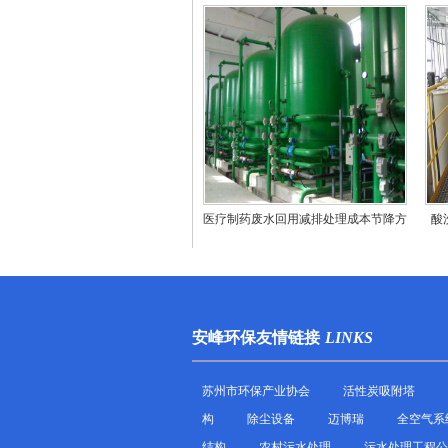
医疗制药废水回用减排处理成本节降方
酸
法
安峰环保友情链接
LINKS
苏州市环保产业协会
活性炭吸附塔
构
除尘设备
迈博瑞
全空气系
结构
农村污水处理
污水处理工程公