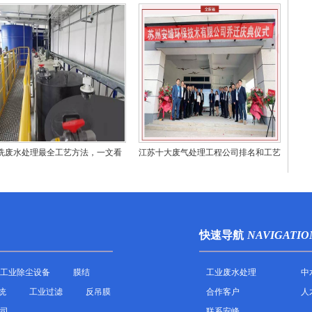
洗废水处理最全工艺方法，一文看
江苏十大废气处理工程公司排名和工艺
懂！
技术对比
快速导航
NAVIGATIO
工业除尘设备
膜结
工业废水处理
中
统
工业过滤
反吊膜
合作客户
人
司
联系安峰