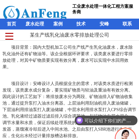
工业废水处理一体化工程方案服
务商
首页
废水处理
案例
技术
安峰
联系
某生产线乳化油废水零排放处理公司
项目背景：国内大型机加工公司生产线产生乳化油废水，废水除
乳化油外还有矿物油等。该企业根据环评要求，该类废水要进行零排
放处理，对其中矿物质要实现有效分离，废水可以实现中水回用效
果。
项目设计：安峰设计人员根据业主的需求，对该类水质进行检测
发现，该类废水成分复杂，要实现矿物质与轻油及重油有有效分离。
因此设计的工艺如下：将排放废水分为两段、矿物油排入矿物油收集
池，通过提升泵打入油水分离器。上层油利用刮油机排入废油储罐，
下层油利用排油泵打入废油储罐，中层水利用排水泵打入CPS综合调节
池。乳化液经过滤器过滤后排入综合调节池，与矿物油中层水混合，
可以介绍下你们的产品么？
调节水量和水质，保证后续处理系统的稳定运行。混合液由泵打入蒸
发器，蒸馏液冷却后进入中间水池。之后由泵打入SBR池进行生化反
应，生化出水经过计量排放槽达标排放。