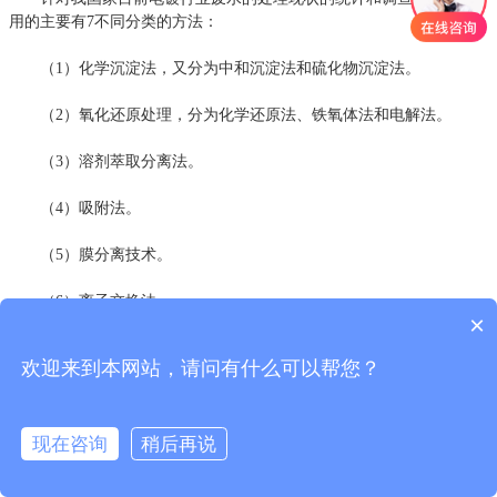
用的主要有7不同分类的方法：
（1）化学沉淀法，又分为中和沉淀法和硫化物沉淀法。
（2）氧化还原处理，分为化学还原法、铁氧体法和电解法。
（3）溶剂萃取分离法。
（4）吸附法。
（5）膜分离技术。
（6）离子交换法。
×
（7）生物处理技术，包括生物絮凝法、生物吸附法、生物化学
欢迎来到本网站，请问有什么可以帮您？
法、植物修复法。
但目前都存在一定的弊端或严重的不合理性。
现在咨询
稍后再说
2传统电镀废水处理方法的弊端