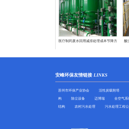
医疗制药废水回用减排处理成本节降方
酸
法
安峰环保友情链接
LINKS
苏州市环保产业协会
活性炭吸附塔
构
除尘设备
迈博瑞
全空气系
结构
农村污水处理
污水处理工程公