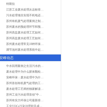
特斯拉
江苏工业废水处理从达标排放到零排放
污水处理项目实现不耗电还省电的技术革新
苏州有机废气处理案例之制药类企业处理工艺
苏州废水的预处理环节和预计达到目的
苏州高盐废水处理工艺如何实现行业升级
苏州高盐废水处理工艺如何实现行业升级
苏州废水处理常见18种环保术语，秒懂！
调节池对废水处理系统中起到怎样的作用？
安峰动态
中水回用案例之生活污水的二次处理利用
废水处理中为什么胶体颗粒不易自然沉降?
安峰环保：废水处理中为什么胶体颗粒不易自然沉降?
苏州首创有机废气处理的工艺测试
废水处理工艺师的独家解读废水处理知识
苏州工业污水处理首创“中水”回用经济
苏州有实力环保公司最新排名/知名环保公司有哪些?
工业VOCs污染治理初见成效：地球比20年前更绿