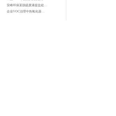
安峰环保某脱硫废液提盐处理项目验收成功
企业VOC治理中热氧化器如何安全运行？