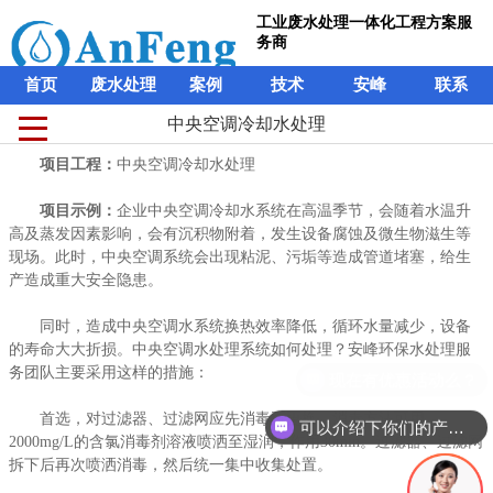
工业废水处理一体化工程方案服
务商
首页
废水处理
案例
技术
安峰
联系
中央空调冷却水处理
中央空调冷却水处理
工业废水处理一体化工程方案服
项目工程：
项目工程：
中央空调冷却水处理
中央空调冷却水处理
务商
项目示例：
项目示例：
企业中央空调冷却水系统在高温季节，会随着水温升
企业中央空调冷却水系统在高温季节，会随着水温升
首页
废水处理
案例
技术
安峰
联系
高及蒸发因素影响，会有沉积物附着，发生设备腐蚀及微生物滋生等
高及蒸发因素影响，会有沉积物附着，发生设备腐蚀及微生物滋生等
现场。此时，中央空调系统会出现粘泥、污垢等造成管道堵塞，给生
现场。此时，中央空调系统会出现粘泥、污垢等造成管道堵塞，给生
产造成重大安全隐患。
产造成重大安全隐患。
同时，造成中央空调水系统换热效率降低，循环水量减少，设备
同时，造成中央空调水系统换热效率降低，循环水量减少，设备
的寿命大大折损。中央空调水处理系统如何处理？安峰环保水处理服
的寿命大大折损。中央空调水处理系统如何处理？安峰环保水处理服
务团队主要采用这样的措施：
务团队主要采用这样的措施：
现在有优惠活动么？
首选，对过滤器、过滤网应先消毒再更换。消毒方法可用
首选，对过滤器、过滤网应先消毒再更换。消毒方法可用
可以介绍下你们的产品么？
2000mg/L的含氯消毒剂溶液喷洒至湿润，作用30min。过滤器、过滤网
2000mg/L的含氯消毒剂溶液喷洒至湿润，作用30min。过滤器、过滤网
拆下后再次喷洒消毒，然后统一集中收集处置。
拆下后再次喷洒消毒，然后统一集中收集处置。