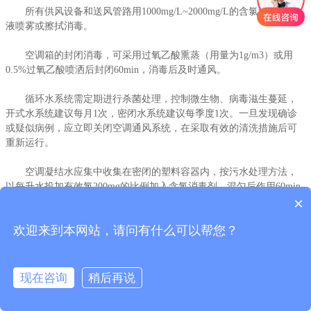
所有供风设备和送风管路用1000mg/L~2000mg/L的含氯消毒剂溶
所有供风设备和送风管路用1000mg/L~2000mg/L的含氯消毒剂溶
液喷雾或擦拭消毒。
液喷雾或擦拭消毒。
空调箱的封闭消毒，可采用过氧乙酸熏蒸（用量为1g/m3）或用
空调箱的封闭消毒，可采用过氧乙酸熏蒸（用量为1g/m3）或用
0.5%过氧乙酸喷洒后封闭60min，消毒后及时通风。
0.5%过氧乙酸喷洒后封闭60min，消毒后及时通风。
循环水系统需定期进行杀菌处理，控制微生物、病毒滋生蔓延，
循环水系统需定期进行杀菌处理，控制微生物、病毒滋生蔓延，
开式水系统建议每月1次，密闭水系统建议每季度1次。一旦发现确诊
开式水系统建议每月1次，密闭水系统建议每季度1次。一旦发现确诊
或疑似病例，应立即关闭空调通风系统，在采取有效的清洗措施后可
或疑似病例，应立即关闭空调通风系统，在采取有效的清洗措施后可
重新运行。
重新运行。
空调凝结水应集中收集在密闭的塑料容器内，按污水处理方法，
空调凝结水应集中收集在密闭的塑料容器内，按污水处理方法，
以每升水投加有效氯200mg的比例加入含氯消毒剂，混匀后作用60min
以每升水投加有效氯200mg的比例加入含氯消毒剂，混匀后作用60min
×
后排放。如采用连续收集的方法，则可在收集容器内预先加入500mg/L
后排放。如采用连续收集的方法，则可在收集容器内预先加入500mg/L
含氯消毒剂溶液，容器加盖，防止在收集过程中产生气溶胶。
含氯消毒剂溶液，容器加盖，防止在收集过程中产生气溶胶。
欢迎来到本网站，请问有什么可以帮您？
中央空调水处理现场照片：
中央空调水处理现场照片：
现在咨询
稍后再说