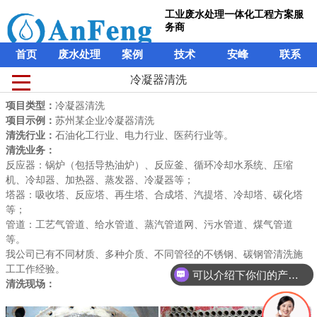
工业废水处理一体化工程方案服
务商
首页
废水处理
案例
技术
安峰
联系
冷凝器清洗
冷凝器清洗
工业废水处理一体化工程方案服
项目类型：
项目类型：
冷凝器清洗
冷凝器清洗
务商
项目示例：
项目示例：
苏州某企业冷凝器清洗
苏州某企业冷凝器清洗
清洗行业：
清洗行业：
石油化工行业、电力行业、医药行业等。
石油化工行业、电力行业、医药行业等。
首页
废水处理
案例
技术
安峰
联系
清洗业务：
清洗业务：
反应器：锅炉（包括导热油炉）、反应釜、循环冷却水系统、压缩
反应器：锅炉（包括导热油炉）、反应釜、循环冷却水系统、压缩
机、冷却器、加热器、蒸发器、冷凝器等；
机、冷却器、加热器、蒸发器、冷凝器等；
塔器：吸收塔、反应塔、再生塔、合成塔、汽提塔、冷却塔、碳化塔
塔器：吸收塔、反应塔、再生塔、合成塔、汽提塔、冷却塔、碳化塔
等；
等；
管道：工艺气管道、给水管道、蒸汽管道网、污水管道、煤气管道
管道：工艺气管道、给水管道、蒸汽管道网、污水管道、煤气管道
等。
等。
我公司已有不同材质、多种介质、不同管径的不锈钢、碳钢管清洗施
我公司已有不同材质、多种介质、不同管径的不锈钢、碳钢管清洗施
工工作经验。
工工作经验。
可以介绍下你们的产品么？
清洗现场：
清洗现场：