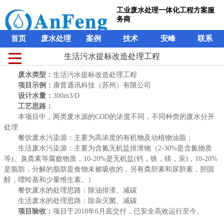
工业废水处理一体化工程方案服
务商
首页
废水处理
案例
技术
安峰
联系
生活污水提标改造处理工程
生活污水提标改造处理工程
工业废水处理一体化工程方案服
废水类型：
废水类型：
生活污水提标改造处理工程
生活污水提标改造处理工程
务商
项目示例：
项目示例：
康普通讯科技（苏州）有限公司
康普通讯科技（苏州）有限公司
设计水量：
设计水量：
300m3/D
300m3/D
首页
废水处理
案例
技术
安峰
联系
工艺思路：
工艺思路：
本项目中，两类废水源的COD的浓度不同，不同种类的废水分开
本项目中，两类废水源的COD的浓度不同，不同种类的废水分开
处理
处理
餐饮废水污染源：主要为高浓度的有机物及动植物油脂；
餐饮废水污染源：主要为高浓度的有机物及动植物油脂；
生活废水污染源：主要为含氮无机盐排泄物（2-30%是含氮物质
生活废水污染源：主要为含氮无机盐排泄物（2-30%是含氮物质
等)、臭粪素等腐败物质，10-20%是无机盐(钙，铁，镁，汞)，10-20%
等)、臭粪素等腐败物质，10-20%是无机盐(钙，铁，镁，汞)，10-20%
是脂肪，分解的脂肪是食物未被吸收的，另有粪胆素和尿胆素，胆固
是脂肪，分解的脂肪是食物未被吸收的，另有粪胆素和尿胆素，胆固
醇，嘌呤基和少量维生素。）
醇，嘌呤基和少量维生素。）
餐饮废水的处理思路：除油排渣、减碳
餐饮废水的处理思路：除油排渣、减碳
生活废水的处理思路：除杂灭菌、减碳
生活废水的处理思路：除杂灭菌、减碳
项目验收：
项目验收：
项目于2018年6月底交付，已安全高效运行至今。
项目于2018年6月底交付，已安全高效运行至今。