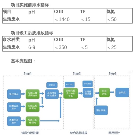
项目实施前排水指标
项目实施前排水指标
项目
项目
pH
pH
COD
COD
TP
TP
氨氮
氨氮
生活废水
生活废水
＜
＜
1440
1440
＜
＜
15
15
＜
＜
50
50
项目竣工后废排放指标
项目竣工后废排放指标
废水种类
废水种类
pH
pH
COD
COD
TP
TP
氨氮
氨氮
生活废水
生活废水
6-9
6-9
＜
＜
350
350
＜
＜
5
5
＜
＜
25
25
基本流程图：
基本流程图：