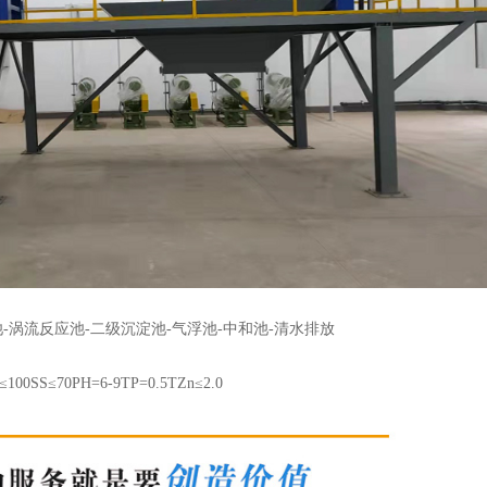
涡流反应池-二级沉淀池-气浮池-中和池-清水排放
70PH=6-9TP=0.5TZn≤2.0