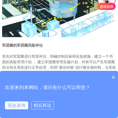
军团菌的军团菌风险评估
军团菌的军团菌风险评估
首先对军团菌进行危害评估，明确控制目标和应急措施，建立一个书
首先对军团菌进行危害评估，明确控制目标和应急措施，建立一个书
面的风险管理计划 。建立军团菌管理实施计划，对有可以产生军团菌
面的风险管理计划 。建立军团菌管理实施计划，对有可以产生军团菌
的冷却水系统进行正常处理，利用“最佳经验”进行微生物控制，当系统
的冷却水系统进行正常处理，利用“最佳经验”进行微生物控制，当系统
波动或控制目标未能达到时，立即采取应急措施。其中检测过程中，
波动或控制目标未能达到时，立即采取应急措施。其中检测过程中，
×
要保持系统清洁，对系统进行定期监测和检查。
要保持系统清洁，对系统进行定期监测和检查。
欢迎来到本网站，请问有什么可以帮您？
安峰环保在军团菌检测方面，是一家专业的检测分析机构，欢迎广大
安峰环保在军团菌检测方面，是一家专业的检测分析机构，欢迎广大
客户前来咨询。
客户前来咨询。
现在咨询
稍后再说