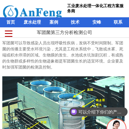
工业废水处理一体化工程方案服
务商
首页
废水处理
案例
技术
安峰
联系
军团菌第三方分析检测公司
军团菌第三方分析检测公司
工业废水处理一体化工程方案服
军团菌可以导致感染人员出现呼吸性疾病，发病不受时间限制。军团
军团菌可以导致感染人员出现呼吸性疾病，发病不受时间限制。军团
务商
菌的传播主要受水环境污染，尤其是工程水系统中，飞散或水雾、死
菌的传播主要受水环境污染，尤其是工程水系统中，飞散或水雾、死
端或积水停滞的区域。生物膜的发生、水池或水坑加剧沉积，有成熟
端或积水停滞的区域。生物膜的发生、水池或水坑加剧沉积，有成熟
首页
废水处理
案例
技术
安峰
联系
的生物群或多样性的生物迹象都是军团菌生长的适宜环境。企业要及
的生物群或多样性的生物迹象都是军团菌生长的适宜环境。企业要及
时加强军团菌的检测及控制。
时加强军团菌的检测及控制。
可以介绍下你们的产品么？