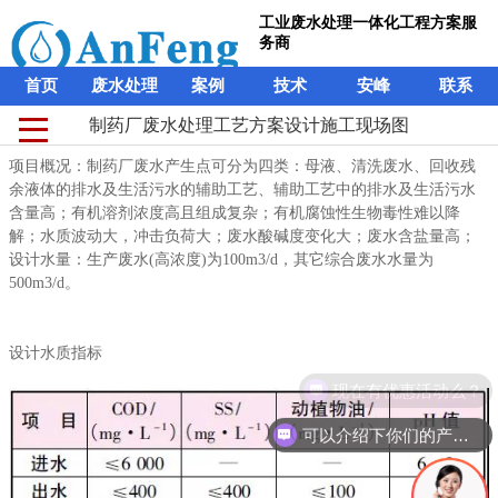
工业废水处理一体化工程方案服
务商
首页
废水处理
案例
技术
安峰
联系
制药厂废水处理工艺方案设计施工现场图
制药厂废水处理工艺方案设计施工现场图
工业废水处理一体化工程方案服
项目概况：制药厂废水产生点可分为四类：母液、清洗废水、回收残
项目概况：制药厂废水产生点可分为四类：母液、清洗废水、回收残
务商
余液体的排水及生活污水的辅助工艺、辅助工艺中的排水及生活污水
余液体的排水及生活污水的辅助工艺、辅助工艺中的排水及生活污水
含量高；有机溶剂浓度高且组成复杂；有机腐蚀性生物毒性难以降
含量高；有机溶剂浓度高且组成复杂；有机腐蚀性生物毒性难以降
首页
废水处理
案例
技术
安峰
联系
解；水质波动大，冲击负荷大；废水酸碱度变化大；废水含盐量高；
解；水质波动大，冲击负荷大；废水酸碱度变化大；废水含盐量高；
设计水量：生产废水(高浓度)为100m3/d，其它综合废水水量为
设计水量：生产废水(高浓度)为100m3/d，其它综合废水水量为
500m3/d。
500m3/d。
设计水质指标
设计水质指标
现在有优惠活动么？
可以介绍下你们的产品么？