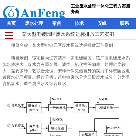
工业废水处理一体化工程方案服
务商
首页
废水处理
案例
技术
安峰
联系
某大型电镀园区废水系统达标排放工艺案例
某大型电镀园区废水系统达标排放工艺案例
工业废水处理一体化工程方案服
项目名称：某大型电镀园区废水系统达标排放工艺案例
项目名称：某大型电镀园区废水系统达标排放工艺案例
务商
项目示例：该项目为江苏某市一家电镀园区，该厂区电镀废水系
项目示例：该项目为江苏某市一家电镀园区，该厂区电镀废水系
首页
废水处理
案例
技术
安峰
联系
统水质较大，废水含有重金属、油类、氰化物等物质。处理难度较
统水质较大，废水含有重金属、油类、氰化物等物质。处理难度较
大，需要多种工艺联合处理。安峰环保凭借自身的实力中标该园区电
大，需要多种工艺联合处理。安峰环保凭借自身的实力中标该园区电
镀废水处理项目。经过分析，该电镀废水分为三股废水成分，分为另
镀废水处理项目。经过分析，该电镀废水分为三股废水成分，分为另
含氰废水、重金属废水及综合废水。
含氰废水、重金属废水及综合废水。