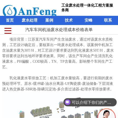
工业废水处理一体化工程方案服
务商
首页
废水处理
案例
技术
安峰
联系
汽车车间机油废水处理成本价格表单
汽车车间机油废水处理成本价格表单
工业废水处理一体化工程方案服
项目背景：江苏某汽车车间产生含油废水，通过对该废水水质检
项目背景：江苏某汽车车间产生含油废水，通过对该废水水质检
务商
测，工艺设计确定后，要核算出一吨废水处理成本。该案例中机加工
测，工艺设计确定后，要核算出一吨废水处理成本。该案例中机加工
含油废水量为30T/H，对工艺设计要求要达到乳化液废水50T/H，废水
含油废水量为30T/H，对工艺设计要求要达到乳化液废水50T/H，废水
首页
废水处理
案例
技术
安峰
联系
零排要求达到当地环评要求效果。同时，该生产车间会产生清洗乳化
零排要求达到当地环评要求效果。同时，该生产车间会产生清洗乳化
液废水，PH偏酸，COD较高，TN、TP含量高。影响整个车间生产工
液废水，PH偏酸，COD较高，TN、TP含量高。影响整个车间生产工
艺。
艺。
乳化液废水零排放工艺：机加工废水量较高，要进行前期的废水
乳化液废水零排放工艺：机加工废水量较高，要进行前期的废水
预处理环节。原水-缓冲罐-油水分离器-UF陶瓷膜-废油储备-下层清液
预处理环节。原水-缓冲罐-油水分离器-UF陶瓷膜-废油储备-下层清液
进入热交换器-SBR池-除磷沉淀池-多介质过滤器-处理水零排放要求。
进入热交换器-SBR池-除磷沉淀池-多介质过滤器-处理水零排放要求。
可以介绍下你们的产品么？