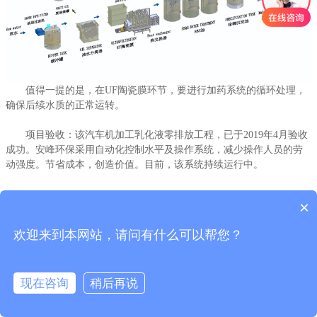
值得一提的是，在UF陶瓷膜环节，要进行加药系统的循环处理，
值得一提的是，在UF陶瓷膜环节，要进行加药系统的循环处理，
确保后续水质的正常运转。
确保后续水质的正常运转。
项目验收：该汽车机加工乳化液零排放工程，已于2019年4月验收
项目验收：该汽车机加工乳化液零排放工程，已于2019年4月验收
成功。安峰环保采用自动化控制水平及操作系统，减少操作人员的劳
成功。安峰环保采用自动化控制水平及操作系统，减少操作人员的劳
动强度。节省成本，创造价值。目前，该系统持续运行中。
动强度。节省成本，创造价值。目前，该系统持续运行中。
上一个产品
上一个产品
下一个产品
下一个产品
×
欢迎来到本网站，请问有什么可以帮您？
版权所有：苏州安峰环保技术有限公司
版权所有：苏州安峰环保技术有限公司
服务邮箱：service@anfengtech.com | 地址：苏州工业园区唯文路8号D栋 | 传真：
服务邮箱：service@anfengtech.com | 地址：苏州工业园区唯文路8号D栋 | 传真：
0512-82175780 | 电话：400-058-1098
0512-82175780 | 电话：400-058-1098
苏公网安备32059002006520号
苏公网安备32059002006520号
现在咨询
稍后再说
技术支持：乐易迅技术部
技术支持：乐易迅技术部