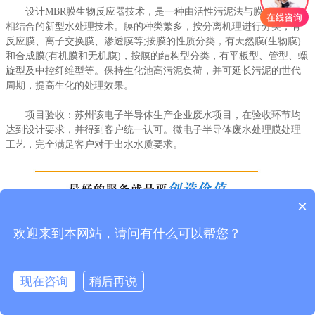
设计MBR膜生物反应器技术，是一种由活性污泥法与膜分离技术
设计MBR膜生物反应器技术，是一种由活性污泥法与膜分离技术
相结合的新型水处理技术。膜的种类繁多，按分离机理进行分类，有
相结合的新型水处理技术。膜的种类繁多，按分离机理进行分类，有
反应膜、离子交换膜、渗透膜等;按膜的性质分类，有天然膜(生物膜)
反应膜、离子交换膜、渗透膜等;按膜的性质分类，有天然膜(生物膜)
和合成膜(有机膜和无机膜)，按膜的结构型分类，有平板型、管型、螺
和合成膜(有机膜和无机膜)，按膜的结构型分类，有平板型、管型、螺
旋型及中控纤维型等。保持生化池高污泥负荷，并可延长污泥的世代
旋型及中控纤维型等。保持生化池高污泥负荷，并可延长污泥的世代
周期，提高生化的处理效果。
周期，提高生化的处理效果。
项目验收：苏州该电子半导体生产企业废水项目，在验收环节均
项目验收：苏州该电子半导体生产企业废水项目，在验收环节均
达到设计要求，并得到客户统一认可。微电子半导体废水处理膜处理
达到设计要求，并得到客户统一认可。微电子半导体废水处理膜处理
工艺，完全满足客户对于出水水质要求。
工艺，完全满足客户对于出水水质要求。
×
欢迎来到本网站，请问有什么可以帮您？
现在咨询
稍后再说