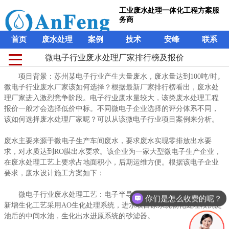
工业废水处理一体化工程方案服
务商
首页
废水处理
案例
技术
安峰
联系
微电子行业废水处理厂家排行榜及报价
微电子行业废水处理厂家排行榜及报价
工业废水处理一体化工程方案服
项目背景：苏州某电子行业产生大量废水，废水量达到100吨/时。
项目背景：苏州某电子行业产生大量废水，废水量达到100吨/时。
务商
微电子行业废水厂家该如何选择？根据最新厂家排行榜看出，废水处
微电子行业废水厂家该如何选择？根据最新厂家排行榜看出，废水处
理厂家进入激烈竞争阶段。电子行业废水量较大，该类废水处理工程
理厂家进入激烈竞争阶段。电子行业废水量较大，该类废水处理工程
首页
废水处理
案例
技术
安峰
联系
报价一般才会选择低价中标。不同微电子企业选择的评分体系不同，
报价一般才会选择低价中标。不同微电子企业选择的评分体系不同，
该如何选择废水处理厂家呢？可以从该微电子行业项目案例来分析。
该如何选择废水处理厂家呢？可以从该微电子行业项目案例来分析。
废水主要来源于微电子生产车间废水，要求废水实现零排放出水要
废水主要来源于微电子生产车间废水，要求废水实现零排放出水要
求，对水质达到RO膜出水要求。该企业为一家大型微电子生产企业，
求，对水质达到RO膜出水要求。该企业为一家大型微电子生产企业，
在废水处理工艺上要求占地面积小，后期运维方便。根据该电子企业
在废水处理工艺上要求占地面积小，后期运维方便。根据该电子企业
要求，废水设计施工方案如下：
要求，废水设计施工方案如下：
微电子行业废水处理工艺：电子半导体废水中的含氰废水系统，
微电子行业废水处理工艺：电子半导体废水中的含氰废水系统，
你们是怎么收费的呢？
新增生化工艺采用AO生化处理系统，进水取自原系统物化处理段沉淀
新增生化工艺采用AO生化处理系统，进水取自原系统物化处理段沉淀
池后的中间水池，生化出水进原系统的砂滤器。
池后的中间水池，生化出水进原系统的砂滤器。