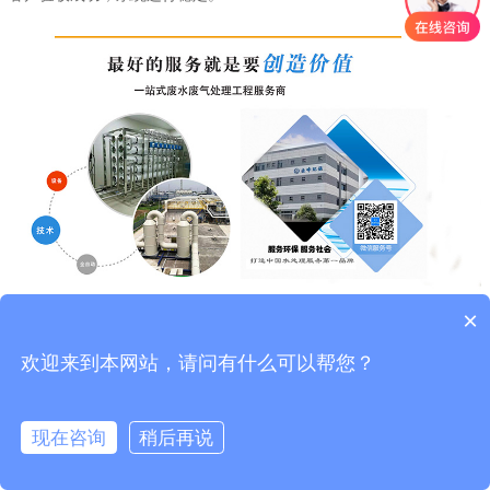
×
上一个产品
上一个产品
下一个产品
下一个产品
欢迎来到本网站，请问有什么可以帮您？
版权所有：苏州安峰环保技术有限公司
版权所有：苏州安峰环保技术有限公司
服务邮箱：service@anfengtech.com | 地址：苏州工业园区唯文路8号D栋 | 传真：
服务邮箱：service@anfengtech.com | 地址：苏州工业园区唯文路8号D栋 | 传真：
0512-82175780 | 电话：400-058-1098
0512-82175780 | 电话：400-058-1098
苏公网安备32059002006520号
苏公网安备32059002006520号
现在咨询
稍后再说
技术支持：乐易迅技术部
技术支持：乐易迅技术部