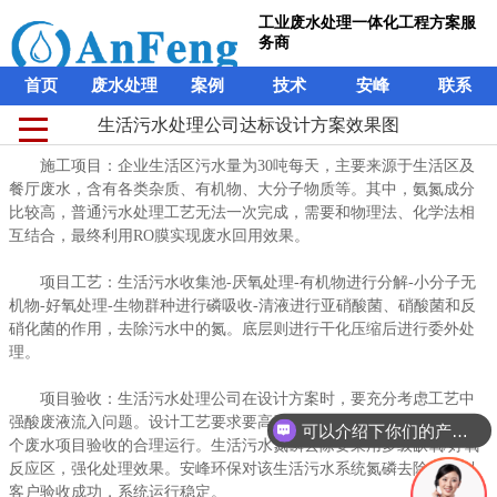
工业废水处理一体化工程方案服
务商
首页
废水处理
案例
技术
安峰
联系
生活污水处理公司达标设计方案效果图
生活污水处理公司达标设计方案效果图
工业废水处理一体化工程方案服
施工项目：企业生活区污水量为30吨每天，主要来源于生活区及
施工项目：企业生活区污水量为30吨每天，主要来源于生活区及
务商
餐厅废水，含有各类杂质、有机物、大分子物质等。其中，氨氮成分
餐厅废水，含有各类杂质、有机物、大分子物质等。其中，氨氮成分
比较高，普通污水处理工艺无法一次完成，需要和物理法、化学法相
比较高，普通污水处理工艺无法一次完成，需要和物理法、化学法相
首页
废水处理
案例
技术
安峰
联系
互结合，最终利用RO膜实现废水回用效果。
互结合，最终利用RO膜实现废水回用效果。
项目工艺：生活污水收集池-厌氧处理-有机物进行分解-小分子无
项目工艺：生活污水收集池-厌氧处理-有机物进行分解-小分子无
机物-好氧处理-生物群种进行磷吸收-清液进行亚硝酸菌、硝酸菌和反
机物-好氧处理-生物群种进行磷吸收-清液进行亚硝酸菌、硝酸菌和反
硝化菌的作用，去除污水中的氮。底层则进行干化压缩后进行委外处
硝化菌的作用，去除污水中的氮。底层则进行干化压缩后进行委外处
理。
理。
项目验收：生活污水处理公司在设计方案时，要充分考虑工艺中
项目验收：生活污水处理公司在设计方案时，要充分考虑工艺中
强酸废液流入问题。设计工艺要求要高于实际出水标准，从而确保整
强酸废液流入问题。设计工艺要求要高于实际出水标准，从而确保整
可以介绍下你们的产品么？
个废水项目验收的合理运行。生活污水氮磷去除要采用多级缺氧/好氧
个废水项目验收的合理运行。生活污水氮磷去除要采用多级缺氧/好氧
反应区，强化处理效果。安峰环保对该生活污水系统氮磷去除，得到
反应区，强化处理效果。安峰环保对该生活污水系统氮磷去除，得到
客户验收成功，系统运行稳定。
客户验收成功，系统运行稳定。