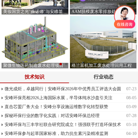
美妆国货之光“薇诺娜”与安峰签
AAM脱模废水零排放处理工程
署废水项目！
聚微生物医药制造废水处理项目
格兰富机加工废水处理回用工程
案例
技术知识
行业动态
微光成炬，卓越同行｜安峰环保2026年中优秀员工评选大会圆
07-23
满举行
安峰环保亮相2026上海国际水展，半导体纯水沙盘引关注
08-05
直击芯盟厂务大会！安峰分享设施运维数字化转型获赞
03-09
探秘环保行业的数字化实践：对话安峰环保总经理
07-28
安峰环保与三丰学社联合研究院成立！强强联手打造环保技术
03-18
新智库
安峰环保参与起草国家标准，助力抗生素污染精准监测
04-10